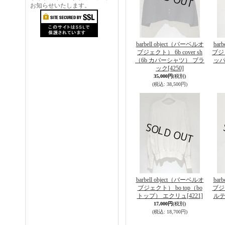
お知らせいたします。
barbell object（バーベルオ
bar
ブジェクト） 6b cover sh
ブジェ
（6b カバーシャツ） ブラ
ッパ
ック
[4250]
35,000円
(税別)
(税込
:
38,500円)
barbell object（バーベルオ
bar
ブジェクト） bo top（bo
ブジェ
トップ） エクリュ
[4221]
ルテ
17,000円
(税別)
(税込
:
18,700円)