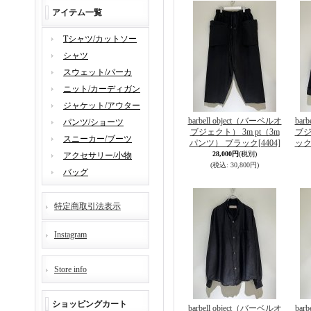
アイテム一覧
Tシャツ/カットソー
シャツ
スウェット/パーカ
ニット/カーディガン
ジャケット/アウター
barbell object（バーベルオ
bar
パンツ/ショーツ
ブジェクト） 3m pt（3m
ブジ
スニーカー/ブーツ
パンツ） ブラック
[4404]
ック
28,000円
(税別)
アクセサリー/小物
(税込
:
30,800円)
バッグ
特定商取引法表示
Instagram
Store info
ショッピングカート
barbell object（バーベルオ
bar