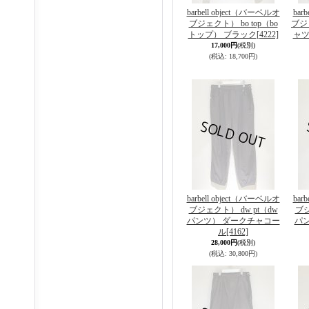
barbell object（バーベルオ
bar
ブジェクト） bo top（bo
ブジェ
トップ） ブラック
[4222]
ャツ
17,000円
(税別)
(税込
:
18,700円)
barbell object（バーベルオ
bar
ブジェクト） dw pt（dw
ブジ
パンツ） ダークチャコー
パ
ル
[4162]
28,000円
(税別)
(税込
:
30,800円)