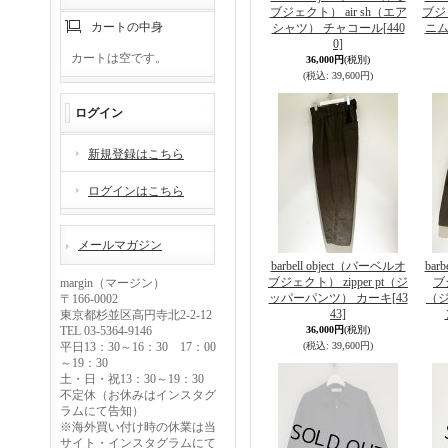
ブジェクト） air sh（エア
ブジェ
カートの中身
シャツ） チャコール
[440
ニム
0]
カートは空です。
36,000円
(税別)
(税込
:
39,600円)
ログイン
新規登録はこちら
ログインはこちら
メールマガジン
barbell object（バーベルオ
bar
ブジェクト） zipper pt（ジ
ブジ
margin（マージン）
ッパーパンツ） カーキ
[43
（
〒166-0002
43]
東京都杉並区高円寺北2-2-12
TEL 03-5364-9146
36,000円
(税別)
平日13：30～16：30 17：00
(税込
:
39,600円)
～19：30
土・日・祝13：30～19：30
不定休（お休みはインスタグ
ラムにて告知）
※海外買い付け時の休業は当
サイト・インスタグラムにて