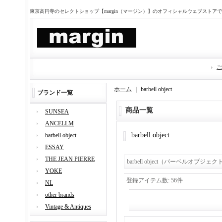
東京高円寺のセレクトショップ【margin（マージン）】のオフィシャルウェブストア
ご
ホーム
｜
barbell object
ブランド一覧
商品一覧
SUNSEA
ANCELLM
barbell object
barbell object
ESSAY
THE JEAN PIERRE
barbell object（バーベルオブジェク
YOKE
登録アイテム数
:
56件
NL
other brands
Vintage & Antiques