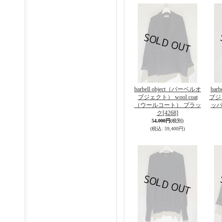
barbell object（バーベルオ
bar
ブジェクト） wool coat
ブジェ
（ウールコート） ブラッ
ッパ
ク
[4268]
54,000円
(税別)
(税込
:
59,400円)