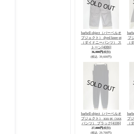
barbell object（バーベルオ
bar
ブジェクト） dyed knee pt
ブジ
（ダイドニーパンツ） ス
（ダ
トーン
[4086]
36,000円
(税別)
(税込
:
39,600円)
barbell object（バーベルオ
bar
ブジェクト） xxx pt（xxx
ブジェ
パンツ） ブラック
[4106]
（ダ
27,000円
(税別)
(税込
:
29,700円)