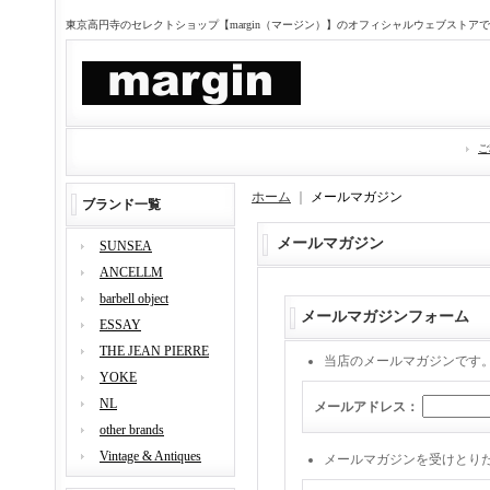
東京高円寺のセレクトショップ【margin（マージン）】のオフィシャルウェブストア
ご
ホーム
｜
メールマガジン
ブランド一覧
メールマガジン
SUNSEA
ANCELLM
barbell object
メールマガジンフォーム
ESSAY
THE JEAN PIERRE
当店のメールマガジンです
YOKE
NL
メールアドレス：
other brands
Vintage & Antiques
メールマガジンを受けとり