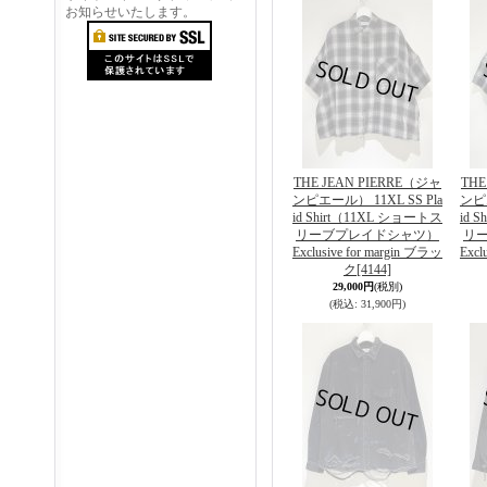
お知らせいたします。
THE JEAN PIERRE（ジャ
THE
ンピエール） 11XL SS Pla
ンピエ
id Shirt（11XL ショートス
id 
リーブプレイドシャツ）
リ
Exclusive for margin ブラッ
Excl
ク
[4144]
29,000円
(税別)
(税込
:
31,900円)