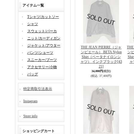
アイテム一覧
Tシャツ/カットソー
シャツ
スウェット/パーカ
ニット/カーディガン
ジャケット/アウター
THE JEAN PIERRE（ジャ
THE
ンピエール） BETA Nylon
ンピエ
パンツ/ショーツ
Shirt（ベータナイロンシ
Sh
スニーカー/ブーツ
ャツ） インクブラック
[43
ャ
21]
アクセサリー/小物
34,000円
(税別)
バッグ
(税込
:
37,400円)
特定商取引法表示
Instagram
Store info
ショッピングカート