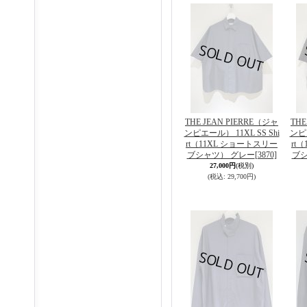
THE JEAN PIERRE（ジャ
THE
ンピエール） 11XL SS Shi
ンピエ
rt（11XL ショートスリー
rt
ブシャツ） グレー
[3870]
ブシ
27,000円
(税別)
(税込
:
29,700円)