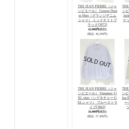
THE JEAN PIERRE（ジャ
THE
ンピエール） Grunge Deni
ンピエ
m Shirt（グランジデニム
Ja
シャツ） ミッドナイトブ
ケ
ラック
[3972]
42,000円
(税別)
(税込
:
46,200円)
THE JEAN PIERRE（ジャ
THE
ンピエール） Signature 11
ンピエ
XL shirt（シグネチャー11
lon
XLシャツ） ブルーストラ
ー
イプ
[3843]
34,000円
(税別)
(税込
:
37,400円)