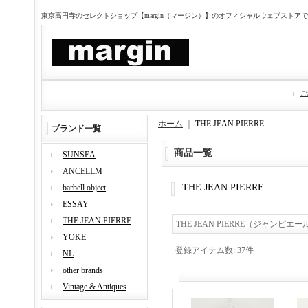
東京高円寺のセレクトショップ【margin（マージン）】のオフィシャルウェブストア
ご
ホーム
｜
THE JEAN PIERRE
ブランド一覧
商品一覧
SUNSEA
ANCELLM
THE JEAN PIERRE
barbell object
ESSAY
THE JEAN PIERRE
THE JEAN PIERRE（ジャンピエー
YOKE
登録アイテム数
:
37件
NL
other brands
Vintage & Antiques