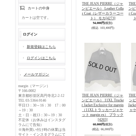
THE JEAN PIERRE（ジャ
THE
カートの中身
ンピエール） Leather Colla
ンピエ
r Coat（レザーカラーコー
r 
カートは空です。
ト） モカ
[4273]
94,000円
(税別)
(税込
:
103,400円)
ログイン
新規登録はこちら
ログインはこちら
メールマガジン
margin（マージン）
〒166-0002
THE JEAN PIERRE（ジャ
THE
東京都杉並区高円寺北2-2-12
ンピエール） 11XL Trucke
ンピ
TEL 03-5364-9146
r Jacket Exclusive for margin
Ja
平日13：30～16：30 17：00
（11XLトラッカージャケ
ャケ
～19：30
ット margin ex） ブラック
土・日・祝13：30～19：30
[4265]
不定休（お休みはインスタグ
ラムにて告知）
60,000円
(税別)
※海外買い付け時の休業は当
(税込
:
66,000円)
サイト・インスタグラムにて