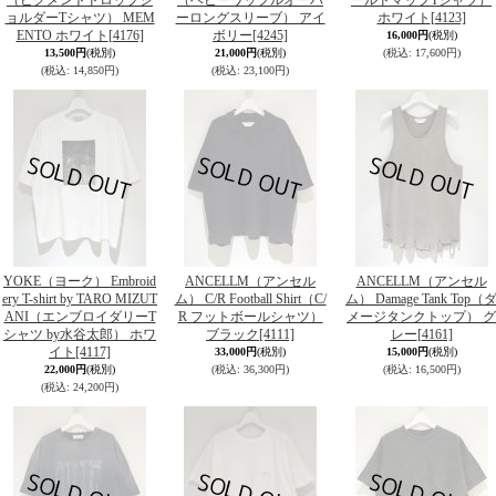
（ピグメントドロップシ
（ヘビーワッフルオーバ
ールドマップTシャツ）
ョルダーTシャツ） MEM
ーロングスリーブ） アイ
ホワイト
[4123]
ENTO ホワイト
[4176]
ボリー
[4245]
16,000円
(税別)
13,500円
(税別)
21,000円
(税別)
(税込
:
17,600円)
(税込
:
14,850円)
(税込
:
23,100円)
YOKE（ヨーク） Embroid
ANCELLM（アンセル
ANCELLM（アンセル
ery T-shirt by TARO MIZUT
ム） C/R Football Shirt（C/
ム） Damage Tank Top（
ANI（エンブロイダリーT
R フットボールシャツ）
メージタンクトップ） グ
シャツ by水谷太郎） ホワ
ブラック
[4111]
レー
[4161]
イト
[4117]
33,000円
(税別)
15,000円
(税別)
22,000円
(税別)
(税込
:
36,300円)
(税込
:
16,500円)
(税込
:
24,200円)