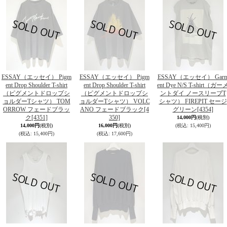
ESSAY（エッセイ） Pigm
ESSAY（エッセイ） Pigm
ESSAY（エッセイ） Gar
ent Drop Shoulder T-shirt
ent Drop Shoulder T-shirt
ent Dye N/S T-shirt（ガー
（ピグメントドロップシ
（ピグメントドロップシ
ントダイ ノースリーブT
ョルダーTシャツ） TOM
ョルダーTシャツ） VOLC
シャツ） FIREPIT セージ
ORROW フェードブラッ
ANO フェードブラック
[4
グリーン
[4354]
ク
[4351]
350]
14,000円
(税別)
14,000円
(税別)
16,000円
(税別)
(税込
:
15,400円)
(税込
:
15,400円)
(税込
:
17,600円)