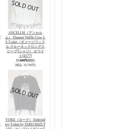
ANCELLM（アンセル
T
ム） Damage Waffle Crew L
S T-shirt（ダメージワッフ
ル クルーネックロングス
リーブTシャツ） ホワイ
ト
[4177]
17,000円
(税別)
(税込
:
18,700円)
YOKE（ヨーク） Embroid
オ
ery T-shirt by TARO MIZUT