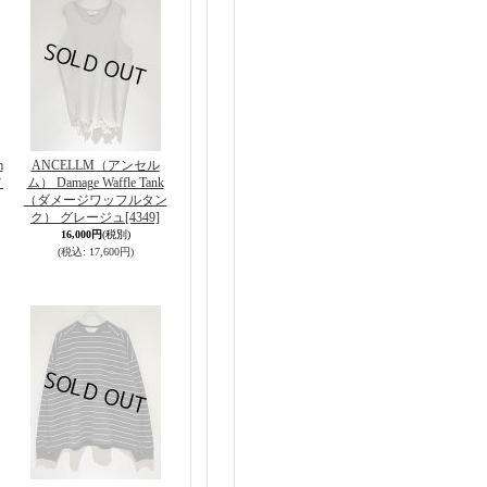
m
ANCELLM（アンセル
メ
ム） Damage Waffle Tank
（ダメージワッフルタン
ク） グレージュ
[4349]
16,000円
(税別)
(税込
:
17,600円)