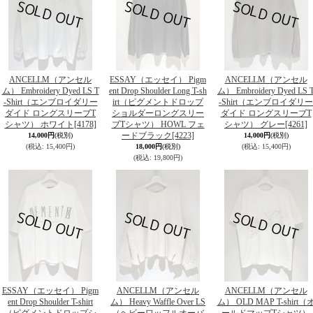
ANCELLM（アンセル
ESSAY（エッセイ） Pigm
ANCELLM（アンセル
ム） Embroidery Dyed LS T
ent Drop Shoulder Long T-sh
ム） Embroidery Dyed LS 
-Shirt（エンブロイダリー
irt（ピグメントドロップ
-Shirt（エンブロイダリー
ダイド ロングスリーブT
ショルダーロングスリー
ダイド ロングスリーブT
シャツ） ホワイト
[4178]
ブTシャツ） HOWL フェ
シャツ） グレー
[4261]
ードブラック
[4223]
14,000円
(税別)
14,000円
(税別)
(税込
:
15,400円)
18,000円
(税別)
(税込
:
15,400円)
(税込
:
19,800円)
ESSAY（エッセイ） Pigm
ANCELLM（アンセル
ANCELLM（アンセル
ent Drop Shoulder T-shirt
ム） Heavy Waffle Over LS
ム） OLD MAP T-shirt（