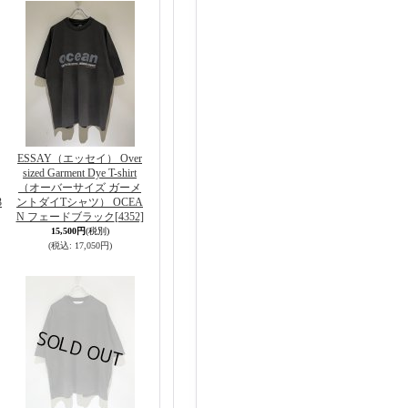
ESSAY（エッセイ） Over
sized Garment Dye T-shirt
（オーバーサイズ ガーメ
3
ントダイTシャツ） OCEA
N フェードブラック
[4352]
15,500円
(税別)
(税込
:
17,050円)