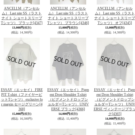
ANCELLM（アンセル
ANCELLM（アンセル
ANCELLM（アンセル
ム） Last nite SS（ラスト
ム） Last nite SS（ラスト
ム） Last nite SS（ラスト
ナイト ショートスリーブ
ナイト ショートスリーブ
ナイト ショートスリーブ
Tシャツ） ブラック
[4347]
Tシャツ） ブラウン
[4346]
Tシャツ） オフ
[4345]
13,000円
(税別)
13,000円
(税別)
13,000円
(税別)
(税込
:
14,300円)
(税込
:
14,300円)
(税込
:
14,300円)
ESSAY（エッセイ） FIRE
ESSAY（エッセイ） Pigm
ESSAY（エッセイ） Pig
PIT T-shirt（ファイヤーピ
ent Drop Shoulder T-shirt
ent Drop Shoulder T-shirt
ットTシャツ） exclusive fo
（ピグメントドロップシ
（ピグメントドロップシ
r margin セージグリーン
[4
ョルダーTシャツ） UNIV
ョルダーTシャツ） UNI
368]
ERSE ブラック
[4366]
ERSE ヴィンテージブラ
ク
[4365]
15,000円
(税別)
14,000円
(税別)
(税込
:
16,500円)
(税込
:
15,400円)
14,000円
(税別)
(税込
:
15,400円)