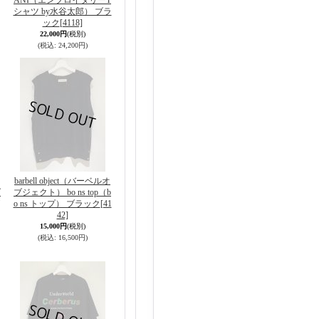
ANI（エンブロイダリーT
シャツ by水谷太郎） ブラ
ック
[4118]
22,000円
(税別)
(税込
:
24,200円)
barbell object（バーベルオ
ダ
ブジェクト） bo ns top（b
o ns トップ） ブラック
[41
42]
15,000円
(税別)
(税込
:
16,500円)