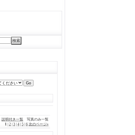
説明付き一覧
写真のみ一覧
1
|
2
|
3
|
4
|
5
|
6
次のページ
»