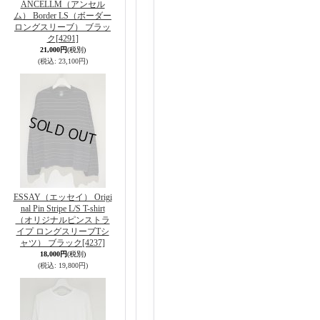
ANCELLM（アンセル
ム） Border LS（ボーダー
ロングスリーブ） ブラッ
ク
[4291]
21,000円
(税別)
(税込
:
23,100円)
ESSAY（エッセイ） Origi
nal Pin Stripe L/S T-shirt
（オリジナルピンストラ
イプ ロングスリーブTシ
ャツ） ブラック
[4237]
18,000円
(税別)
(税込
:
19,800円)