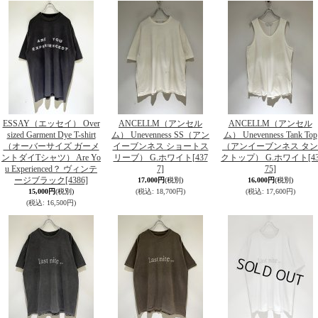
ESSAY（エッセイ） Over
ANCELLM（アンセル
ANCELLM（アンセル
sized Garment Dye T-shirt
ム） Unevenness SS（アン
ム） Unevenness Tank Top
（オーバーサイズ ガーメ
イーブンネス ショートス
（アンイーブンネス タン
ントダイTシャツ） Are Yo
リーブ） G.ホワイト
[437
クトップ） G.ホワイト
[4
u Experienced？ ヴィンテ
7]
75]
ージブラック
[4386]
17,000円
(税別)
16,000円
(税別)
15,000円
(税別)
(税込
:
18,700円)
(税込
:
17,600円)
(税込
:
16,500円)