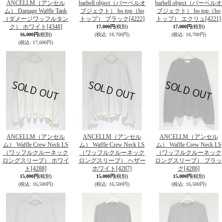
ANCELLM（アンセル
barbell object（バーベルオ
barbell object（バーベルオ
ム） Damage Waffle Tank
ブジェクト） bo top（bo
ブジェクト） bo top（bo
（ダメージワッフルタン
トップ） ブラック
[4222]
トップ） エクリュ
[4221]
ク） ホワイト
[4348]
17,000円
(税別)
17,000円
(税別)
16,000円
(税別)
(税込
:
18,700円)
(税込
:
18,700円)
(税込
:
17,600円)
ANCELLM（アンセル
ANCELLM（アンセル
ANCELLM（アンセル
ム） Waffle Crew Neck LS
ム） Waffle Crew Neck LS
ム） Waffle Crew Neck LS
（ワッフルクルーネック
（ワッフルクルーネック
（ワッフルクルーネック
ロングスリーブ） ホワイ
ロングスリーブ） ヘザー
ロングスリーブ） ブラッ
ト
[4288]
ホワイト
[4287]
ク
[4286]
15,000円
(税別)
15,000円
(税別)
15,000円
(税別)
(税込
:
16,500円)
(税込
:
16,500円)
(税込
:
16,500円)