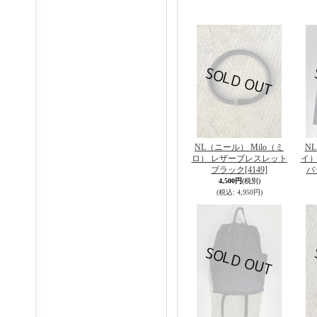
NL（ニール） Milo（ミ
N
ロ） レザーブレスレット
イ）
ブラック
[4149]
バ
4,500円
(税別)
(税込
:
4,950円)