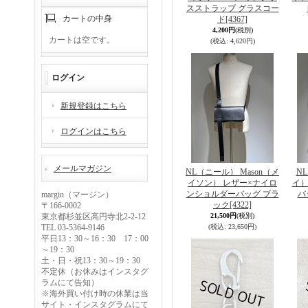
スストラップ グラスコー
カートの中身
ド
[4367]
4,200円
(税別)
カートは空です。
(税込
:
4,620円)
ログイン
新規登録はこちら
ログインはこちら
メールマガジン
NL（ニール） Mason（メ
N
イソン） レザー×ナイロ
イ）
ンショルダーバッグ ブラ
バ
margin（マージン）
ック
[4322]
〒166-0002
東京都杉並区高円寺北2-2-12
21,500円
(税別)
TEL 03-5364-9146
(税込
:
23,650円)
平日13：30～16：30 17：00
～19：30
土・日・祝13：30～19：30
不定休（お休みはインスタグ
ラムにて告知）
※海外買い付け時の休業は当
サイト・インスタグラムにて