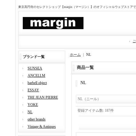
東京高円寺のセレクトショップ【margin（マージン）】のオフィシャルウェブストア
ご
ホーム
｜
NL
ブランド一覧
商品一覧
SUNSEA
ANCELLM
NL
barbell object
ESSAY
THE JEAN PIERRE
NL（ニール）
YOKE
登録アイテム数
:
187件
NL
other brands
Vintage & Antiques