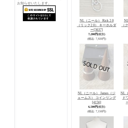
お知らせいたします。
NL（ニール） Rick 2.0
N
（リック2.0） キーホルダ
（ク
ー
[3637]
7,200円
(税別)
(税込
:
7,920円)
NL（ニール） James（ジ
NL
ェームス） コインリング
ド
[4156]
6,500円
(税別)
(税込
:
7,150円)