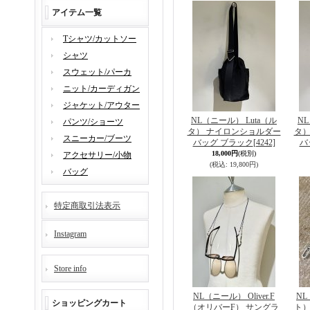
アイテム一覧
Tシャツ/カットソー
シャツ
スウェット/パーカ
ニット/カーディガン
ジャケット/アウター
NL（ニール） Luta（ル
NL
パンツ/ショーツ
タ） ナイロンショルダー
タ）
スニーカー/ブーツ
バッグ ブラック
[4242]
バ
18,000円
(税別)
アクセサリー/小物
(税込
:
19,800円)
バッグ
特定商取引法表示
Instagram
Store info
NL（ニール） Oliver.F
NL
ショッピングカート
（オリバーF） サングラ
ト）