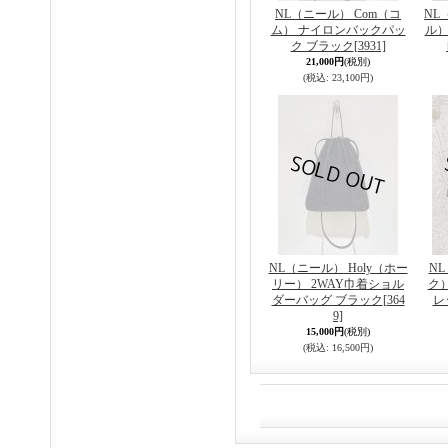
NL（ニール） Com（コ
NL
ム） ナイロンバックパッ
ル）
ク ブラック
[3931]
21,000円
(税別)
(税込
:
23,100円)
NL（ニール） Holy（ホー
NL
リー） 2WAY巾着ショル
ク
ダーバッグ ブラック
[364
レ
9]
15,000円
(税別)
(税込
:
16,500円)