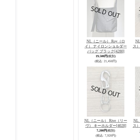
NL（ニール） Roy（ロ
N
イ） ナイロンショルダー
ス）
バッグ ブラック
[4280]
19,500円
(税別)
(税込
:
21,450円)
NL（ニール） Rive（リー
NL
ヴ） キーホルダー
[4028]
ス）
7,200円
(税別)
(税込
:
7,920円)