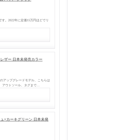
イ）です。2022年に定価15万円ほどでリ
ラックレザー 日本未発売カラー
サンバのアップグレードモデル、こちらは
、アウトソール、タグまで…
レージュ×カーキグリーン 日本未発