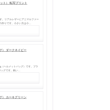
ーウォレット） 転写プリント
ットです。リアルレザーにアニマルファー
の作りです。小さい方は小…
トバッグ） ダークネイビー
t Bag（ヘルメットバッグ）です。ブラ
バッグです。鈍い…
トバッグ） カーキグリーン