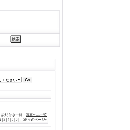
説明付き一覧
写真のみ一覧
2
|
3
|
4
|
5
|
6
|
...
59
次のページ
»