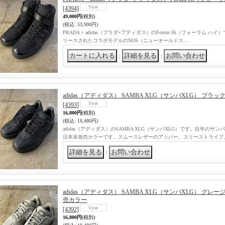
[4394]
49,000円
(税別)
(税込
:
53,900円)
PRADA × adidas（プラダ×アディダス）のForum Hi（フォーラム ハ
リースされたコラボモデルのNOS（ニューオールドス…
｜
｜
adidas（アディダス） SAMBA XLG（サンバXLG） ブ
[4393]
16,800円
(税別)
(税込
:
18,480円)
adidas（アディダス）のSAMBA XLG（サンバXLG）です。往年の
日本未発売カラーです。スムースレザーのアッパー、スリーストライプ
｜
adidas（アディダス） SAMBA XLG（サンバXLG） グ
売カラー
[4392]
16,800円
(税別)