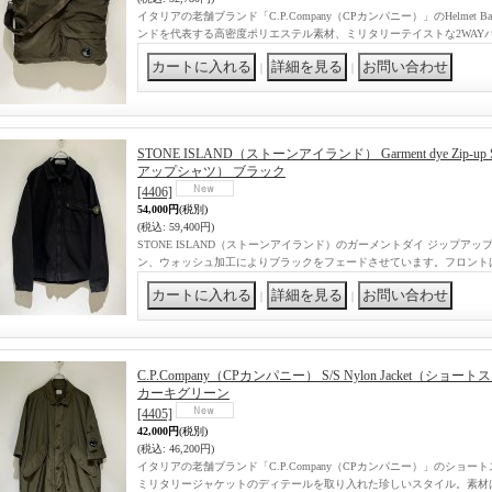
イタリアの老舗ブランド「C.P.Company（CPカンパニー）」のHelme
ンドを代表する高密度ポリエステル素材、ミリタリーテイストな2WAY
｜
｜
STONE ISLAND（ストーンアイランド） Garment dye Zip-
アップシャツ） ブラック
[4406]
54,000円
(税別)
(税込
:
59,400円)
STONE ISLAND（ストーンアイランド）のガーメントダイ ジップアッ
ン、ウォッシュ加工によりブラックをフェードさせています。フロント
｜
｜
C.P.Company（CPカンパニー） S/S Nylon Jacket
カーキグリーン
[4405]
42,000円
(税別)
(税込
:
46,200円)
イタリアの老舗ブランド「C.P.Company（CPカンパニー）」のショ
ミリタリージャケットのディテールを取り入れた珍しいスタイル。素材