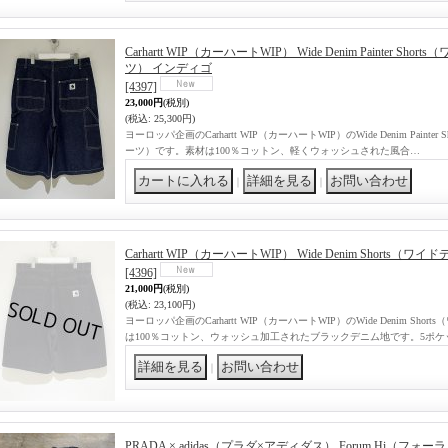
Carhartt WIP（カーハートWIP） Wide Denim Painter 
ツ） インディゴ
[4397]
23,000円
(税別)
(税込
:
25,300円)
ヨーロッパ企画のCarhartt WIP（カーハートWIP）のWide Denim Pain
ーツ）です。素材は100％コットン、軽くウォッシュされた風合…
｜
｜
Carhartt WIP（カーハートWIP） Wide Denim Short
[4396]
21,000円
(税別)
(税込
:
23,100円)
ヨーロッパ企画のCarhartt WIP（カーハートWIP）のWide Denim S
は100％コットン、ウォッシュ加工されたブラックデニム地です。5ポケ
｜
PRADA × adidas（プラダ×アディダス） Forum Hi（フォ