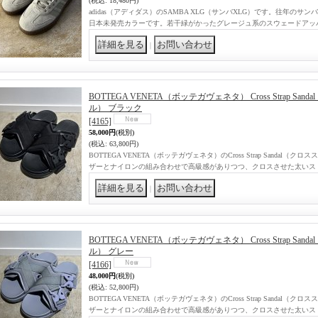
(税込
:
18,480円)
adidas（アディダス）のSAMBA XLG（サンバXLG）です。往年の
日本未発売カラーです。若干緑がかったグレージュ系のスウェードアッ
｜
BOTTEGA VENETA（ボッテガヴェネタ） Cross Strap S
ル） ブラック
[4165]
58,000円
(税別)
(税込
:
63,800円)
BOTTEGA VENETA（ボッテガヴェネタ）のCross Strap Sanda
ザーとナイロンの組み合わせで高級感がありつつ、クロスさせた太いス
｜
BOTTEGA VENETA（ボッテガヴェネタ） Cross Strap S
ル） グレー
[4166]
48,000円
(税別)
(税込
:
52,800円)
BOTTEGA VENETA（ボッテガヴェネタ）のCross Strap Sanda
ザーとナイロンの組み合わせで高級感がありつつ、クロスさせた太いス