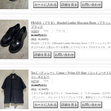
｜
｜
PRADA（プラダ） Brushed Leather Moccasin Boot
ブラック
[4305]
88,000円
(税別)
(税込
:
96,800円)
PRADA（プラダ）のBrushed Leather Moccasin Boots（ブラッ
き上げられた上質なレザーを使用したワラビータイプのモデルです。ボ
｜
Ten C（テンシー） Cotton × Nylon S/S Shirt（コッ
ツ） ネイビー
[4374]
39,000円
(税別)
(税込
:
42,900円)
イタリアを代表するブランド「Stone Island」と「C.P Company」の
（テンシー）」のショートスリーブシャツです。素材はコットン72％&ti
｜
｜