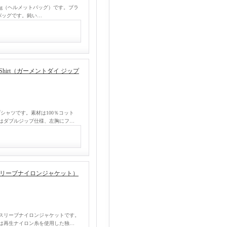
t Bag（ヘルメットバッグ）です。ブラ
バッグです。鈍い…
up Shirt（ガーメントダイ ジップ
プシャツです。素材は100％コット
はダブルジップ仕様、左胸にフ…
（ショートスリーブナイロンジャケット）
ートスリーブナイロンジャケットです。
は再生ナイロン糸を使用した独…