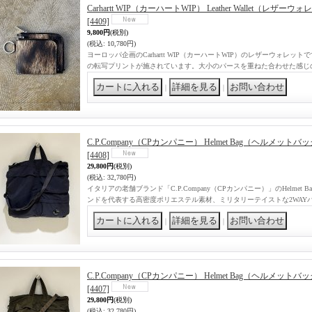
Carhartt WIP（カーハートWIP） Leather Wallet（レザ
[4409]
9,800円
(税別)
(税込
:
10,780円)
ヨーロッパ企画のCarhartt WIP（カーハートWIP）のレザーウォレ
の転写プリントが施されています。大小のパースを重ねた合わせた感じ
｜
｜
C.P.Company（CPカンパニー） Helmet Bag（ヘルメッ
[4408]
29,800円
(税別)
(税込
:
32,780円)
イタリアの老舗ブランド「C.P.Company（CPカンパニー）」のHelme
ンドを代表する高密度ポリエステル素材、ミリタリーテイストな2WAY
｜
｜
C.P.Company（CPカンパニー） Helmet Bag（ヘルメッ
[4407]
29,800円
(税別)
(税込
:
32,780円)