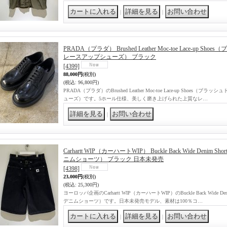
｜
｜
PRADA（プラダ） Brushed Leather Moc-toe Lace-up
レースアップシューズ） ブラック
[4399]
88,000円
(税別)
(税込
:
96,800円)
PRADA（プラダ）のBrushed Leather Moc-toe Lace-up Shoes
ューズ）です。5ホール仕様、美しく磨き上げられた上質なレ…
｜
Carhartt WIP（カーハートWIP） Buckle Back Wide Deni
ニムショーツ） ブラック 日本未発売
[4398]
23,000円
(税別)
(税込
:
25,300円)
ヨーロッパ企画のCarhartt WIP（カーハートWIP）のBuckle Back Wide 
デニムショーツ）です。日本未発売モデル、素材は100％コ…
｜
｜