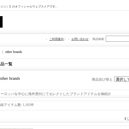
マージン）】のオフィシャルウェブストアです。
ご利用案内
｜
お問い合わせ
商品検索
:
｜
other brands
商品一覧
other brands
商品並び替え
:
ヨーロッパを中心に海外買付にてセレクトしたブランドアイテムを御紹介
登録アイテム数
:
1,163件
1
|