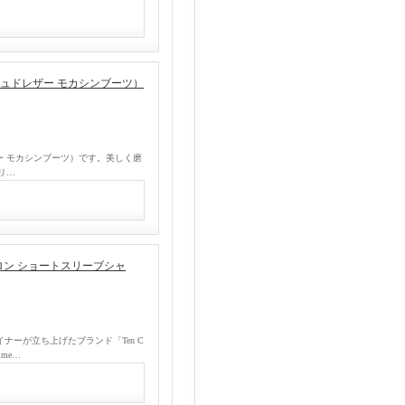
s（ブラッシュドレザー モカシンブーツ）
シュドレザー モカシンブーツ）です。美しく磨
リ…
トン×ナイロン ショートスリーブシャ
デザイナーが立ち上げたブランド「Ten C
me…