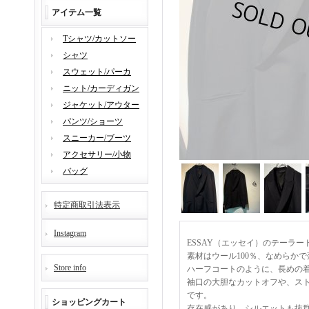
アイテム一覧
Tシャツ/カットソー
シャツ
スウェット/パーカ
ニット/カーディガン
ジャケット/アウター
パンツ/ショーツ
スニーカー/ブーツ
アクセサリー/小物
バッグ
特定商取引法表示
Instagram
ESSAY（エッセイ）のテーラ
素材はウール100％、なめらか
Store info
ハーフコートのように、長めの
袖口の大胆なカットオフや、ス
です。
ショッピングカート
存在感があり、シルエットも抜