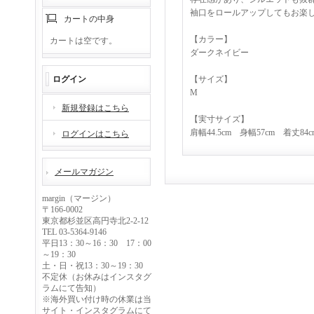
袖口をロールアップしてもお楽
カートの中身
【カラー】
カートは空です。
ダークネイビー
ログイン
【サイズ】
M
新規登録はこちら
【実寸サイズ】
肩幅44.5cm 身幅57cm 着丈84
ログインはこちら
メールマガジン
margin（マージン）
〒166-0002
東京都杉並区高円寺北2-2-12
TEL 03-5364-9146
平日13：30～16：30 17：00
～19：30
土・日・祝13：30～19：30
不定休（お休みはインスタグ
ラムにて告知）
※海外買い付け時の休業は当
サイト・インスタグラムにて