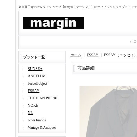
東京高円寺のセレクトショップ【margin（マージン）】のオフィシャルウェブストア
ご
ホーム
｜
ESSAY
｜
ESSAY（エッセイ
ブランド一覧
商品詳細
SUNSEA
ANCELLM
barbell object
ESSAY
THE JEAN PIERRE
YOKE
NL
other brands
Vintage & Antiques