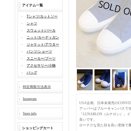
アイテム一覧
Tシャツ/カットソー
シャツ
スウェット/パーカ
ニット/カーディガン
ジャケット/アウター
パンツ/ショーツ
スニーカー/ブーツ
アクセサリー/小物
バッグ
特定商取引法表示
Instagram
USA企画、日本未発売のCONV
アッパーはブルーキャンバスで
Store info
「LUNARLON（ルナロン）
良いです。
ローテクな見た目を良い意味で
ショッピングカート