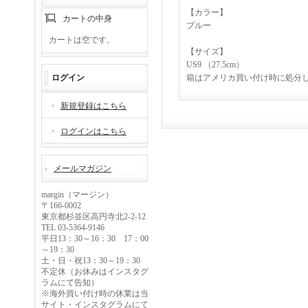
【カラー】
カートの中身
ブルー
カートは空です。
【サイズ】
US9 （27.5cm）
ログイン
箱はアメリカ買い付け時に処分
新規登録はこちら
ログインはこちら
メールマガジン
margin（マージン）
〒166-0002
東京都杉並区高円寺北2-2-12
TEL 03-5364-9146
平日13：30～16：30 17：00
～19：30
土・日・祝13：30～19：30
不定休（お休みはインスタグ
ラムにて告知）
※海外買い付け時の休業は当
サイト・インスタグラムにて