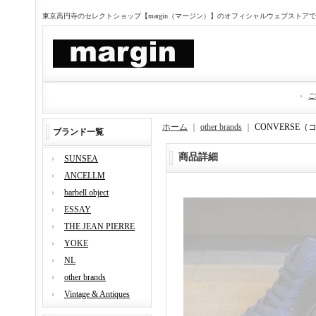
東京高円寺のセレクトショップ【margin（マージン）】のオフィシャルウェブストア
ご
ホーム
｜
other brands
｜
CONVERSE（
ブランド一覧
商品詳細
SUNSEA
ANCELLM
barbell object
ESSAY
THE JEAN PIERRE
YOKE
NL
other brands
Vintage & Antiques