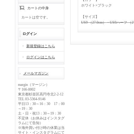
ホワイト×ブラック
カートの中身
【サイズ】
カートは空です。
US9 （27.0cm）・
US9ハーフ （27
ログイン
新規登録はこちら
ログインはこちら
メールマガジン
margin（マージン）
〒166-0002
東京都杉並区高円寺北2-2-12
TEL 03-5364-9146
平日13：30～16：30 17：00
～19：30
土・日・祝13：30～19：30
不定休（お休みはインスタグ
ラムにて告知）
※海外買い付け時の休業は当
サイト・インスタグラムにて