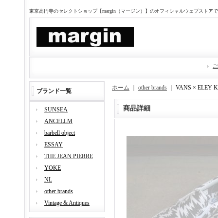
東京高円寺のセレクトショップ【margin（マージン）】のオフィシャルウェブストア
ご
ホーム
｜
other brands
｜
VANS × ELE
ブランド一覧
商品詳細
SUNSEA
ANCELLM
barbell object
ESSAY
THE JEAN PIERRE
YOKE
NL
other brands
Vintage & Antiques