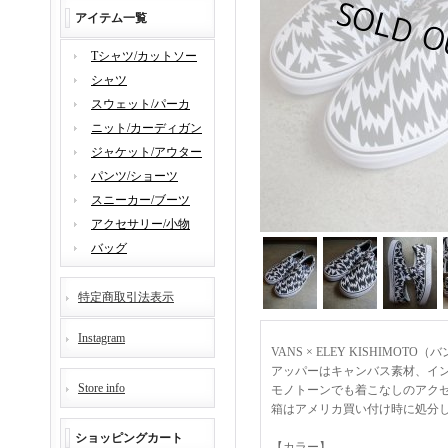
アイテム一覧
Tシャツ/カットソー
シャツ
スウェット/パーカ
ニット/カーディガン
ジャケット/アウター
パンツ/ショーツ
スニーカー/ブーツ
アクセサリー/小物
バッグ
特定商取引法表示
Instagram
VANS × ELEY KISHIM
アッパーはキャンバス素材、イ
Store info
モノトーンでも着こなしのアク
箱はアメリカ買い付け時に処分
ショッピングカート
【カラー】