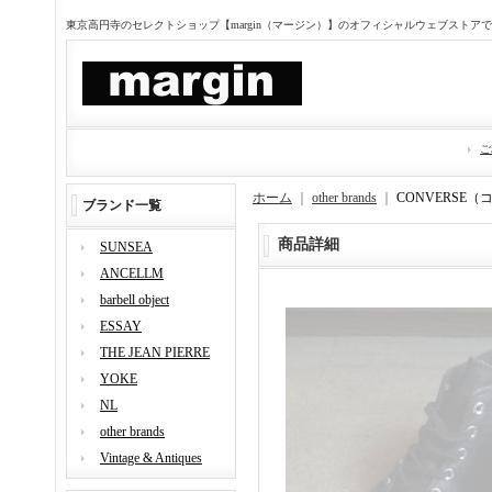
東京高円寺のセレクトショップ【margin（マージン）】のオフィシャルウェブストア
ご
ホーム
｜
other brands
｜
CONVERSE（
ブランド一覧
商品詳細
SUNSEA
ANCELLM
barbell object
ESSAY
THE JEAN PIERRE
YOKE
NL
other brands
Vintage & Antiques