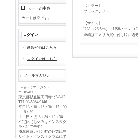
【カラー】
カートの中身
ブラックレザー
カートは空です。
【サイズ】
US8 （26.5cm）・
US8ハーフ （27
ログイン
※箱はアメリカ買い付け時に処
新規登録はこちら
ログインはこちら
メールマガジン
margin（マージン）
〒166-0002
東京都杉並区高円寺北2-2-12
TEL 03-5364-9146
平日13：30～16：30 17：00
～19：30
土・日・祝13：30～19：30
不定休（お休みはインスタグ
ラムにて告知）
※海外買い付け時の休業は当
サイト・インスタグラムにて