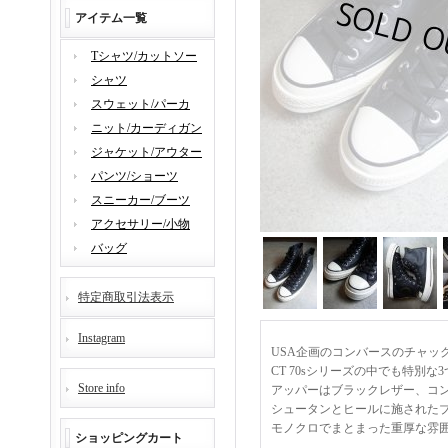
アイテム一覧
Tシャツ/カットソー
シャツ
スウェット/パーカ
ニット/カーディガン
ジャケット/アウター
パンツ/ショーツ
スニーカー/ブーツ
アクセサリー/小物
バッグ
特定商取引法表示
Instagram
USA企画のコンバースのチャック
CT 70sシリーズの中でも特別な3つ星の
Store info
アッパーはブラックレザー、コ
シュータンとヒールに施された
モノクロでまとまった重厚な雰
ショッピングカート