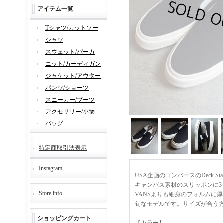
アイテム一覧
Tシャツ/カットソー
シャツ
スウェット/パーカ
ニット/カーディガン
ジャケット/アウター
パンツ/ショーツ
スニーカー/ブーツ
アクセサリー/小物
バッグ
特定商取引法表示
Instagram
USA企画のコンバースのDeck S
キャンバス素材のスリッポンに3つ星“
Store info
VANSよりも細身のフォルムに
旬なモデルです。サイズが合う
ショッピングカート
【カラー】