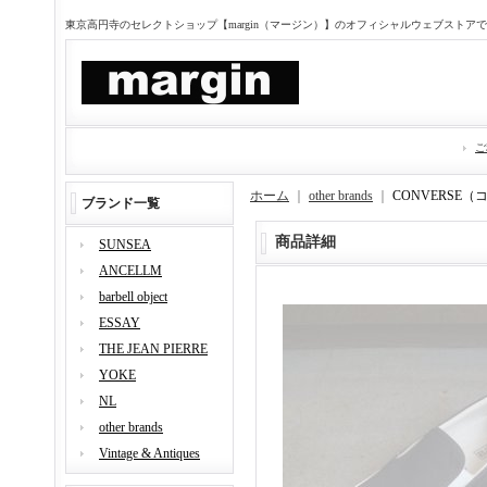
東京高円寺のセレクトショップ【margin（マージン）】のオフィシャルウェブストア
ご
ホーム
｜
other brands
｜
CONVERSE（
ブランド一覧
商品詳細
SUNSEA
ANCELLM
barbell object
ESSAY
THE JEAN PIERRE
YOKE
NL
other brands
Vintage & Antiques