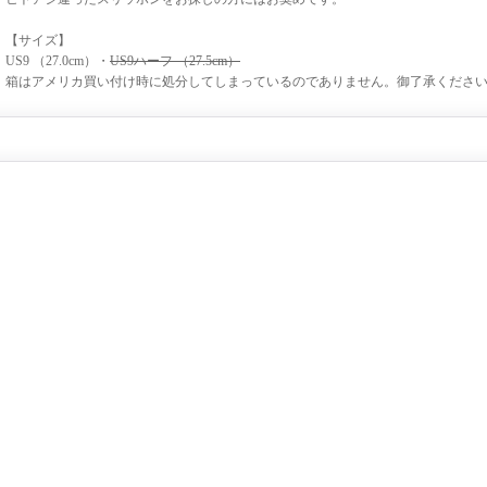
【サイズ】
US9 （27.0cm）・
US9ハーフ （27.5cm）
箱はアメリカ買い付け時に処分してしまっているのでありません。御了承くださ