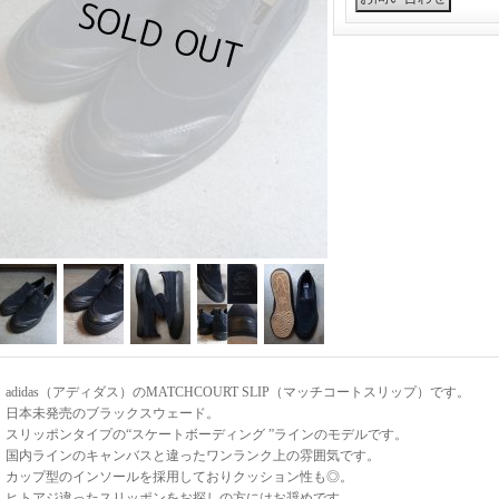
adidas（アディダス）のMATCHCOURT SLIP（マッチコートスリップ）です。
日本未発売のブラックスウェード。
スリッポンタイプの“スケートボーディング ”ラインのモデルです。
国内ラインのキャンバスと違ったワンランク上の雰囲気です。
カップ型のインソールを採用しておりクッション性も◎。
ヒトアジ違ったスリッポンをお探しの方にはお奨めです。