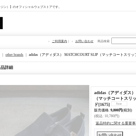
マージン）】のオフィシャルウェブストアです。
ご利用案内
｜
お問い合わせ
商品検索
:
｜
other brands
｜
adidas（アディダス） MATCHCOURT SLIP（マッチコートス
商品詳細
adidas（アディダス） 
（マッチコートスリッ
ド
[
1675
]
販売価格
:
9,800円
(税別)
(税込
:
10,780円
)
返品特約に関する重要事