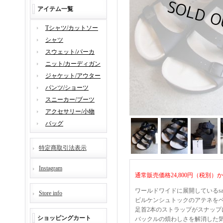
アイテム一覧
Tシャツ/カットソー
シャツ
スウェット/パーカ
ニット/カーディガン
ジャケット/アウター
パンツ/ショーツ
スニーカー/ブーツ
アクセサリー/小物
バッグ
特定商取引法表示
Instagram
通常販売価格24,800円（税別）か
ワールドワイドに展開しているs
Store info
ビルケンシュトックのアテネを
足首2本のストラップがスナッ
ショッピングカート
バックルの煩わしさを解消した