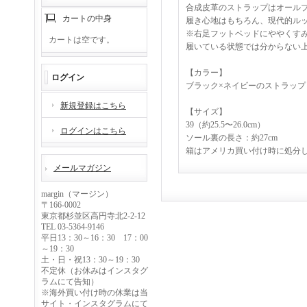
合成皮革のストラップはオール
カートの中身
履き心地はもちろん、現代的ル
※右足フットベッドにややくすみ
カートは空です。
履いている状態では分からない
【カラー】
ログイン
ブラック×ネイビーのストラップ
新規登録はこちら
【サイズ】
39（約25.5〜26.0cm）
ログインはこちら
ソール裏の長さ：約27cm
箱はアメリカ買い付け時に処分
メールマガジン
margin（マージン）
〒166-0002
東京都杉並区高円寺北2-2-12
TEL 03-5364-9146
平日13：30～16：30 17：00
～19：30
土・日・祝13：30～19：30
不定休（お休みはインスタグ
ラムにて告知）
※海外買い付け時の休業は当
サイト・インスタグラムにて