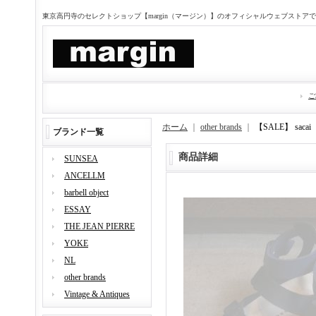
東京高円寺のセレクトショップ【margin（マージン）】のオフィシャルウェブストア
ご
ホーム
｜
other brands
｜
【SALE】 sa
ブランド一覧
商品詳細
SUNSEA
ANCELLM
barbell object
ESSAY
THE JEAN PIERRE
YOKE
NL
other brands
Vintage & Antiques