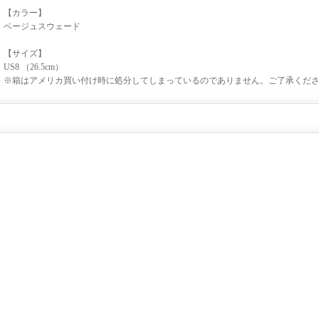
【カラー】
ベージュスウェード
【サイズ】
US8 （26.5cm）
※箱はアメリカ買い付け時に処分してしまっているのでありません。ご了承くだ