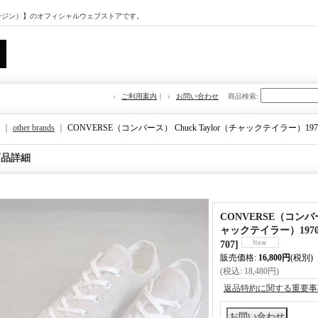
マージン）】のオフィシャルウェブストアです。
ご利用案内
｜
お問い合わせ
商品検索
:
｜
other brands
｜
CONVERSE（コンバース） Chuck Taylor（チャックテイラー）1
商品詳細
CONVERSE（コンバース
ャックテイラー）197
707
]
販売価格
:
16,800円
(税別)
(税込
:
18,480円
)
返品特約に関する重要事