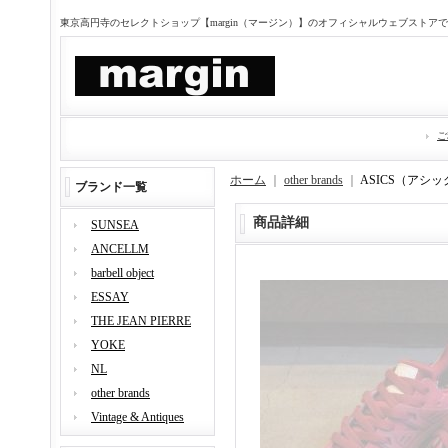
東京高円寺のセレクトショップ【margin（マージン）】のオフィシャルウェブストア
ご
ホーム
｜
other brands
｜
ASICS（アシッ
ブランド一覧
商品詳細
SUNSEA
ANCELLM
barbell object
ESSAY
THE JEAN PIERRE
YOKE
NL
other brands
Vintage & Antiques