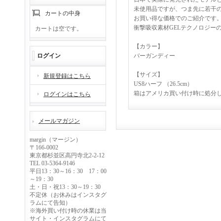
未使用品ですが、つま先に若干
カートの中身
お買い得な価格でのご紹介です
衝撃吸収素材GELテクノロジー
カートは空です。
【カラー】
ログイン
バーガンディー
【サイズ】
新規登録はこちら
US8ハーフ （26.5cm）
箱はアメリカ買い付け時に処分
ログインはこちら
メールマガジン
margin（マージン）
〒166-0002
東京都杉並区高円寺北2-2-12
TEL 03-5364-9146
平日13：30～16：30 17：00
～19：30
土・日・祝13：30～19：30
不定休（お休みはインスタグ
ラムにて告知）
※海外買い付け時の休業は当
サイト・インスタグラムにて