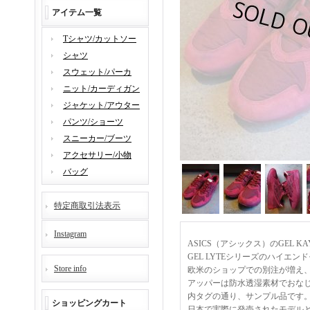
アイテム一覧
Tシャツ/カットソー
シャツ
スウェット/パーカ
ニット/カーディガン
ジャケット/アウター
パンツ/ショーツ
スニーカー/ブーツ
アクセサリー/小物
バッグ
特定商取引法表示
Instagram
ASICS（アシックス）のGEL K
GEL LYTEシリーズのハイエ
Store info
欧米のショップでの別注が増え
アッパーは防水透湿素材でおなじみ
内タグの通り、サンプル品です
ショッピングカート
日本で実際に発売されたモデルと