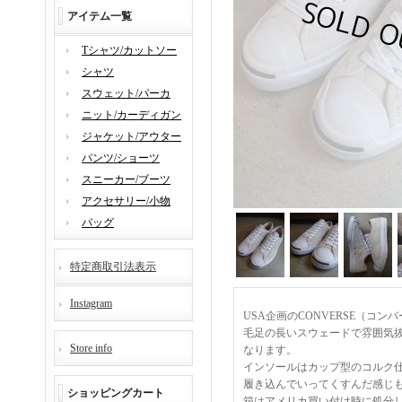
アイテム一覧
Tシャツ/カットソー
シャツ
スウェット/パーカ
ニット/カーディガン
ジャケット/アウター
パンツ/ショーツ
スニーカー/ブーツ
アクセサリー/小物
バッグ
特定商取引法表示
Instagram
USA企画のCONVERSE（コンバー
毛足の長いスウェードで雰囲気抜
Store info
なります。
インソールはカップ型のコルク
履き込んでいってくすんだ感じ
ショッピングカート
箱はアメリカ買い付け時に処分