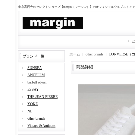
東京高円寺のセレクトショップ【margin（マージン）】のオフィシャルウェブストア
ご
ホーム
｜
other brands
｜
CONVERSE（
ブランド一覧
商品詳細
SUNSEA
ANCELLM
barbell object
ESSAY
THE JEAN PIERRE
YOKE
NL
other brands
Vintage & Antiques