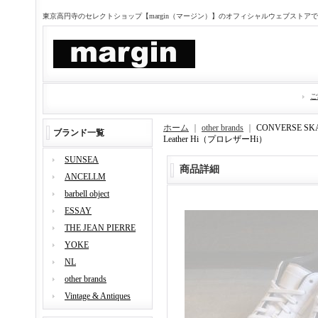
東京高円寺のセレクトショップ【margin（マージン）】のオフィシャルウェブストア
ご
ホーム
｜
other brands
｜
CONVERSE S
ブランド一覧
Leather Hi（プロレザーHi）
SUNSEA
商品詳細
ANCELLM
barbell object
ESSAY
THE JEAN PIERRE
YOKE
NL
other brands
Vintage & Antiques