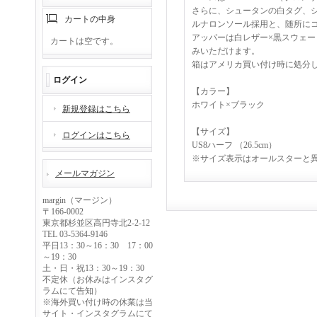
さらに、シュータンの白タグ、
カートの中身
ルナロンソール採用と、随所に
アッパーは白レザー×黒スウェ
カートは空です。
みいただけます。
箱はアメリカ買い付け時に処分
ログイン
【カラー】
ホワイト×ブラック
新規登録はこちら
【サイズ】
ログインはこちら
US8ハーフ （26.5cm）
※サイズ表示はオールスターと
メールマガジン
margin（マージン）
〒166-0002
東京都杉並区高円寺北2-2-12
TEL 03-5364-9146
平日13：30～16：30 17：00
～19：30
土・日・祝13：30～19：30
不定休（お休みはインスタグ
ラムにて告知）
※海外買い付け時の休業は当
サイト・インスタグラムにて