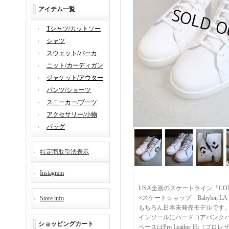
アイテム一覧
Tシャツ/カットソー
シャツ
スウェット/パーカ
ニット/カーディガン
ジャケット/アウター
パンツ/ショーツ
スニーカー/ブーツ
アクセサリー/小物
バッグ
特定商取引法表示
Instagram
USA企画のスケートライン「CON
×スケートショップ「Babylon
Store info
もちろん日本未発売モデルです
インソールにハードコアパンクバ
ショッピングカート
ベースはPro Leather H