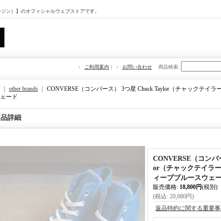
マージン）】のオフィシャルウェブストアです。
ご利用案内
｜
お問い合わせ
商品検索
:
｜
other brands
｜
CONVERSE（コンバース） 3つ星 Chuck Taylor（チャックテイラ
ェード
商品詳細
CONVERSE（コンバース
or（チャックテイラー）
ィープブルースウェ
販売価格
:
18,800円
(税別)
(税込
:
20,680円
)
返品特約に関する重要事