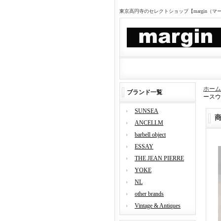
東京高円寺のセレクトショップ【margin（
ホーム
ブランド一覧
ースウ
SUNSEA
ANCELLM
barbell object
ESSAY
THE JEAN PIERRE
YOKE
NL
other brands
Vintage & Antiques