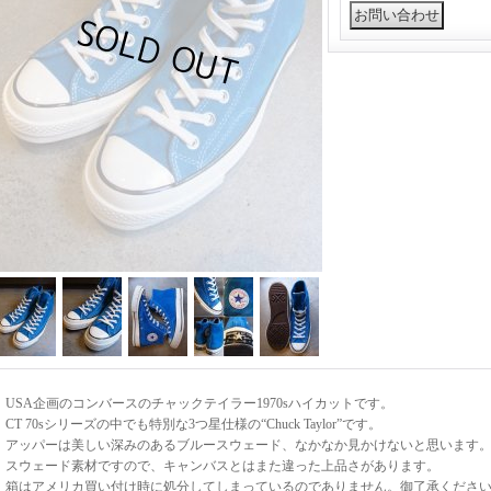
USA企画のコンバースのチャックテイラー1970sハイカットです。
CT 70sシリーズの中でも特別な3つ星仕様の“Chuck Taylor”です。
アッパーは美しい深みのあるブルースウェード、なかなか見かけないと思います
スウェード素材ですので、キャンバスとはまた違った上品さがあります。
箱はアメリカ買い付け時に処分してしまっているのでありません。御了承くださ