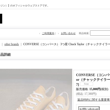
マージン）】のオフィシャルウェブストアです。
ご利用案内
｜
お問い合わせ
商品検索
:
｜
other brands
｜
CONVERSE（コンバース） 3つ星 Chuck Taylor（チャックテイラ
商品詳細
CONVERSE（コンバース
or（チャックテイラー）
7
]
販売価格
:
15,800円
(税別)
(税込
:
17,380円
)
返品特約に関する重要事