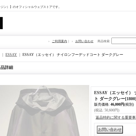
マージン）】のオフィシャルウェブストアです。
ご利用案内
｜
お問い合わせ
商品検索
:
｜
ESSAY
｜
ESSAY（エッセイ） ナイロンフーデッドコート ダークグレー
商品詳細
ESSAY（エッセイ）
ト ダークグレー
[
1800
販売価格
:
46,000円
(税別)
(税込
:
50,600円
)
返品特約に関する重要事