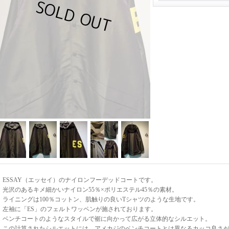
ESSAY（エッセイ）のナイロンフーデッドコートです。
光沢のあるキメ細かいナイロン55％×ポリエステル45％の素材。
ライニングは100％コットン、肌触りの良いTシャツのような生地です。
左袖に「ES」のフェルトワッペンが施されております。
ベンチコートのようなスタイルで裾に向かって広がる立体的なシルエット。
この計算されたシルエットには、アメカジのベンチコートとは異なるカッコ良さ