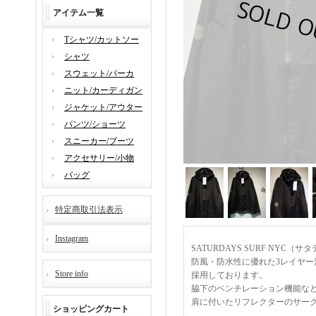
アイテム一覧
Tシャツ/カットソー
シャツ
スウェット/パーカ
ニット/カーディガン
ジャケット/アウター
パンツ/ショーツ
スニーカー/ブーツ
アクセサリー/小物
バッグ
特定商取引法表示
Instagram
SATURDAYS SURF NYC
防風・防水性に優れた3レイヤー
Store info
採用しております。
脇下のベンチレーション機能な
肩に付いたリフレクターのサー
ショッピングカート