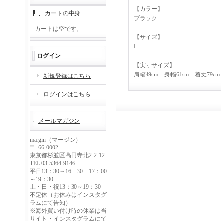
【カラー】
カートの中身
ブラック
カートは空です。
【サイズ】
L
ログイン
【実寸サイズ】
肩幅49cm 身幅61cm 着丈79cm
新規登録はこちら
ログインはこちら
メールマガジン
margin（マージン）
〒166-0002
東京都杉並区高円寺北2-2-12
TEL 03-5364-9146
平日13：30～16：30 17：00
～19：30
土・日・祝13：30～19：30
不定休（お休みはインスタグ
ラムにて告知）
※海外買い付け時の休業は当
サイト・インスタグラムにて