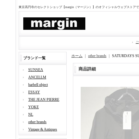
東京高円寺のセレクトショップ【margin（マージン）】のオフィシャルウェブストア
ご
ホーム
｜
other brands
｜
SATURDAYS
ブランド一覧
商品詳細
SUNSEA
ANCELLM
barbell object
ESSAY
THE JEAN PIERRE
YOKE
NL
other brands
Vintage & Antiques