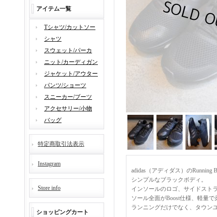
アイテム一覧
Tシャツ/カットソー
シャツ
スウェット/パーカ
ニット/カーディガン
ジャケット/アウター
パンツ/ショーツ
スニーカー/ブーツ
アクセサリー/小物
バッグ
特定商取引法表示
Instagram
adidas（アディダス）のRunnin
シンプルなブラックボディ。
Store info
インソールのロゴ、サイドスト
ソール全面がBoost仕様、軽量
ランニングだけでなく、タウン
ショッピングカート