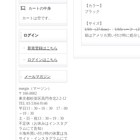
【カラー】
カートの中身
ブラック
カートは空です。
【サイズ】
US9 （27.0cm）
・
US9ハーフ （27
ログイン
箱はアメリカ買い付け時に処分
新規登録はこちら
ログインはこちら
メールマガジン
margin（マージン）
〒166-0002
東京都杉並区高円寺北2-2-12
TEL 03-5364-9146
平日13：30～16：30 17：00
～19：30
土・日・祝13：30～19：30
不定休（お休みはインスタグ
ラムにて告知）
※海外買い付け時の休業は当
サイト・インスタグラムにて