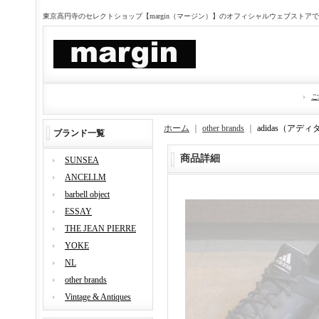
東京高円寺のセレクトショップ【margin（マージン）】のオフィシャルウェブストア
ご
ホーム
｜
other brands
｜
adidas（アディ
ブランド一覧
商品詳細
SUNSEA
ANCELLM
barbell object
ESSAY
THE JEAN PIERRE
YOKE
NL
other brands
Vintage & Antiques