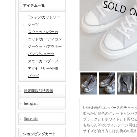
アイテム一覧
Tシャツ/カットソー
シャツ
スウェット/パーカ
ニット/カーディガン
ジャケット/アウター
パンツ/ショーツ
スニーカー/ブーツ
アクセサリー/小物
バッグ
特定商取引法表示
Instagram
USA企画のコンバースのチャック
柔らかい発色のグレーキャンバ
Store info
ブラックともホワイトとも異な
もちろん70sのヴィンテージ同
サイズが合う方にはお奨めの隠
ショッピングカート