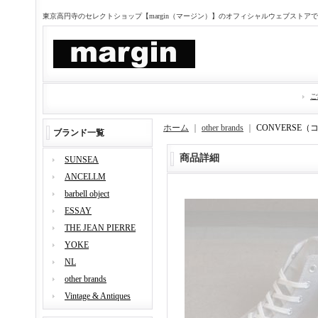
東京高円寺のセレクトショップ【margin（マージン）】のオフィシャルウェブストア
ご
ホーム
｜
other brands
｜
CONVERSE（
ブランド一覧
商品詳細
SUNSEA
ANCELLM
barbell object
ESSAY
THE JEAN PIERRE
YOKE
NL
other brands
Vintage & Antiques