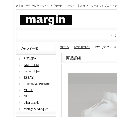
東京高円寺のセレクトショップ【margin（マージン）】のオフィシャルウェブストア
ご
ホーム
｜
other brands
｜
Teva（テバ）
ブランド一覧
商品詳細
SUNSEA
ANCELLM
barbell object
ESSAY
THE JEAN PIERRE
YOKE
NL
other brands
Vintage & Antiques