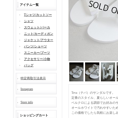
アイテム一覧
Tシャツ/カットソー
シャツ
スウェット/パーカ
ニット/カーディガン
ジャケット/アウター
パンツ/ショーツ
スニーカー/ブーツ
アクセサリー/小物
バッグ
特定商取引法表示
Instagram
Teva（テバ）のサンダルです。
定番のスタイル、夏らしいオー
Store info
ベルクロによる調節でお好みの
オールホワイトで汚れやすいた
この価格でしたら気軽にお楽し
ショッピングカート