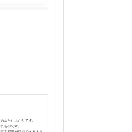
い洒落た仕上がりです。
優れものです。
文庫本程度が収納できる大き