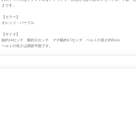
さです。
【カラー】
オレンジ・パープル
【サイズ】
縦約14センチ 横約32センチ マチ幅約6.5センチ ベルトの長さ約81cm
ベルトの長さは調節可能です。