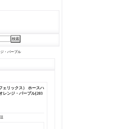
レンジ・パープル
x（フェリックス） ホースハ
 オレンジ・パープル
[
203
項