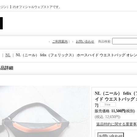
マージン）】のオフィシャルウェブストアです。
ご利用案内
｜
お問い合わせ
商品検索
:
｜
NL
｜
NL（ニール） felix（フェリックス） ホースハイド ウエストバッグ オ
商品詳細
NL（ニール） feli
イド ウエストバッグ
7
]
販売価格
:
11,500円
(税別)
(税込
:
12,650円
)
返品特約に関する重要事