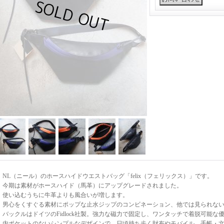
NL（ニール）のホースハイドウエストバッグ「felix（フェリックス）」です。
今期は素材がホースハイド（馬革）にアップグレードされました。
使い込むうちに牛革よりも風合いが増します。
男心をくすぐる素材にポップな止水ジップのコンビネーション、他では見られな
バックルはドイツのFidlock社製。強力な磁力で固定し、ワンタッチで着脱可能な
内ポケットのないシンプルなデザインで、日頃持ち歩く財布やモバイル、手帳・