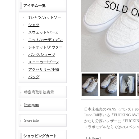
アイテム一覧
Tシャツ/カットソー
シャツ
スウェット/パーカ
ニット/カーディガン
ジャケット/アウター
パンツ/ショーツ
スニーカー/ブーツ
アクセサリー/小物
バッグ
特定商取引法表示
Instagram
日本未発売のVANS（バンズ）のEP
Jason Dill率いる「FUCK
Store info
かなり分厚いレザーに「FUCKI
コラボモデルならではのスペシ
ショッピングカート
【カラー】