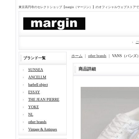
東京高円寺のセレクトショップ【margin（マージン）】のオフィシャルウェブストア
ご
ホーム
｜
other brands
｜
VANS（バンズ） 
ブランド一覧
商品詳細
SUNSEA
ANCELLM
barbell object
ESSAY
THE JEAN PIERRE
YOKE
NL
other brands
Vintage & Antiques