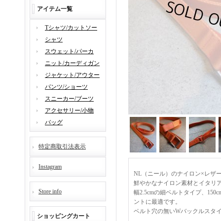
アイテム一覧
Tシャツ/カットソー
シャツ
スウェット/パーカ
ニット/カーディガン
ジャケット/アウター
パンツ/ショーツ
スニーカー/ブーツ
アクセサリー/小物
バッグ
特定商取引法表示
Instagram
NL（ニール）のナイロン×レザー
鮮やかなナイロン素材とイタリ
Store info
幅2.5cmの細ベルトタイプ、1
ントに最適です。
ベルト穴の無いWバックルスタ
ショッピングカート