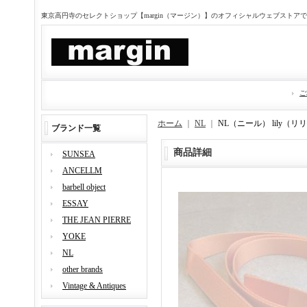
東京高円寺のセレクトショップ【margin（マージン）】のオフィシャルウェブストア
ご
ホーム
｜
NL
｜
NL（ニール） lily（
ブランド一覧
商品詳細
SUNSEA
ANCELLM
barbell object
ESSAY
THE JEAN PIERRE
YOKE
NL
other brands
Vintage & Antiques