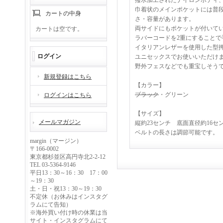
撥水加工されたナイロンボディ、
巾着状のメインポケットには普段
カートの中身
さ・容量があります。
両サイドにもポケットが付いて
カートは空です。
ラバーコードを2重にすることで
イタリアンレザーを使用した型
ログイン
ユニセックスでお使いいただけ
野外フェスなどでも重宝しそう
新規登録はこちら
【カラー】
ブラック
・グリーン
ログインはこちら
【サイズ】
メールマガジン
縦約23センチ 底面直径約16セ
ベルトの長さは調節可能です。
margin（マージン）
〒166-0002
東京都杉並区高円寺北2-2-12
TEL 03-5364-9146
平日13：30～16：30 17：00
～19：30
土・日・祝13：30～19：30
不定休（お休みはインスタグ
ラムにて告知）
※海外買い付け時の休業は当
サイト・インスタグラムにて