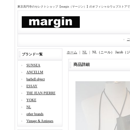
東京高円寺のセレクトショップ【margin（マージン）】のオフィシャルウェブストア
ご
ホーム
｜
NL
｜
NL（ニール） Jaco
ブランド一覧
商品詳細
SUNSEA
ANCELLM
barbell object
ESSAY
THE JEAN PIERRE
YOKE
NL
other brands
Vintage & Antiques