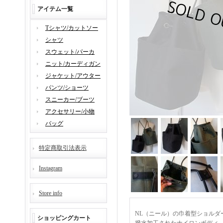
アイテム一覧
Tシャツ/カットソー
シャツ
スウェット/パーカ
ニット/カーディガン
ジャケット/アウター
パンツ/ショーツ
スニーカー/ブーツ
アクセサリー/小物
バッグ
特定商取引法表示
Instagram
Store info
NL（ニール）の巾着型ショルダー
ショッピングカート