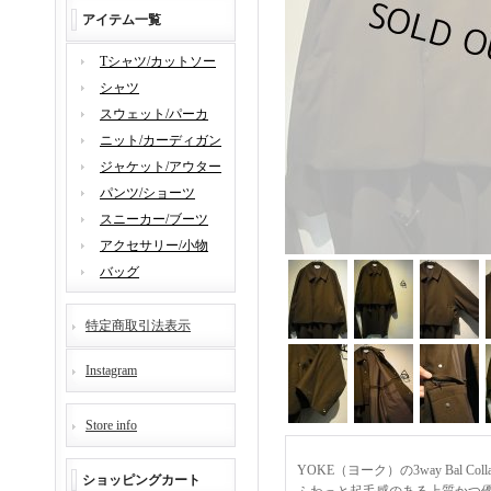
アイテム一覧
Tシャツ/カットソー
シャツ
スウェット/パーカ
ニット/カーディガン
ジャケット/アウター
パンツ/ショーツ
スニーカー/ブーツ
アクセサリー/小物
バッグ
特定商取引法表示
Instagram
Store info
YOKE（ヨーク）の3way Bal Co
ショッピングカート