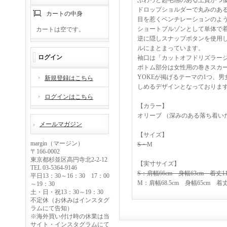
ふわっと起毛感のある上質かつ優
ドロップショルダーで丸みのあ
カートの中身
目を惹くベンチレーションのよ
ショートブルゾンとして単体で
カートは空です。
逆に隠しスナップボタンを使用
ルにまとまっています。
ログイン
袖口は「カットオフドリズラー
ボトム部分は女性用の巻きスカ
YOKEが掲げるテーマの1つ、
新規登録はこちら
しめるデザインとなっておりま
ログインはこちら
【カラー】
オリーブ （深みのある落ち着い
メールマガジン
【サイズ】
margin（マージン）
S
・
M
〒166-0002
東京都杉並区高円寺北2-2-12
【実寸サイズ】
TEL 03-5364-9146
S：肩幅66cm 身幅63cm 着丈1
平日13：30～16：30 17：00
M：肩幅68.5cm 身幅65cm 着
～19：30
土・日・祝13：30～19：30
不定休（お休みはインスタグ
ラムにて告知）
※海外買い付け時の休業は当
サイト・インスタグラムにて