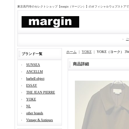
東京高円寺のセレクトショップ【margin（マージン）】のオフィシャルウェブストア
ご
ホーム
｜
YOKE
｜
YOKE（ヨーク） 
ブランド一覧
商品詳細
SUNSEA
ANCELLM
barbell object
ESSAY
THE JEAN PIERRE
YOKE
NL
other brands
Vintage & Antiques