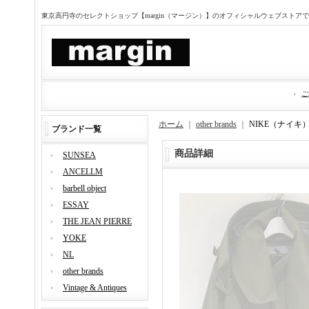
東京高円寺のセレクトショップ【margin（マージン）】のオフィシャルウェブストア
ご
ホーム
｜
other brands
｜
NIKE（ナイキ
ブランド一覧
商品詳細
SUNSEA
ANCELLM
barbell object
ESSAY
THE JEAN PIERRE
YOKE
NL
other brands
Vintage & Antiques