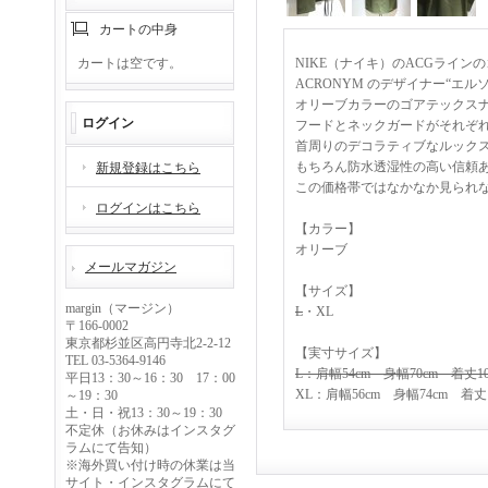
カートの中身
カートは空です。
NIKE（ナイキ）のACGライ
ACRONYM のデザイナー“エ
オリーブカラーのゴアテックス
ログイン
フードとネックガードがそれぞ
首周りのデコラティブなルック
もちろん防水透湿性の高い信頼
新規登録はこちら
この価格帯ではなかなか見られ
ログインはこちら
【カラー】
オリーブ
メールマガジン
【サイズ】
margin（マージン）
L
・XL
〒166-0002
東京都杉並区高円寺北2-2-12
【実寸サイズ】
TEL 03-5364-9146
L：肩幅54cm 身幅70cm 着丈10
平日13：30～16：30 17：00
XL：肩幅56cm 身幅74cm 着丈1
～19：30
土・日・祝13：30～19：30
不定休（お休みはインスタグ
ラムにて告知）
※海外買い付け時の休業は当
サイト・インスタグラムにて