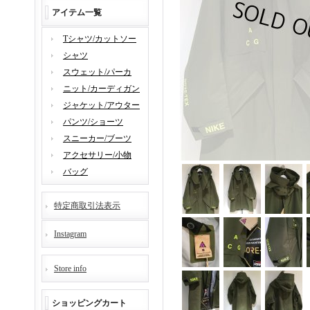
アイテム一覧
Tシャツ/カットソー
シャツ
スウェット/パーカ
ニット/カーディガン
ジャケット/アウター
パンツ/ショーツ
スニーカー/ブーツ
アクセサリー/小物
バッグ
特定商取引法表示
Instagram
Store info
ショッピングカート