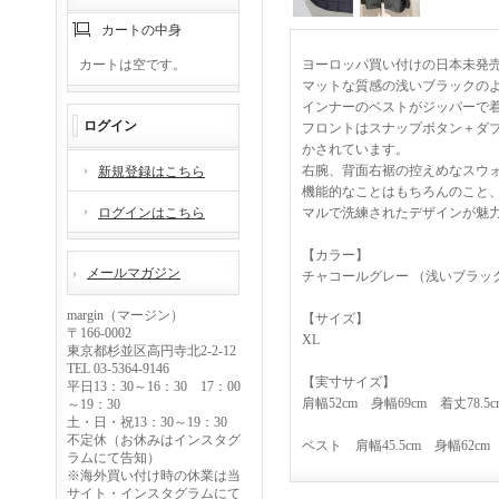
カートの中身
カートは空です。
ヨーロッパ買い付けの日本未発売
マットな質感の浅いブラックの
インナーのベストがジッパーで
ログイン
フロントはスナップボタン＋ダ
かされています。
右腕、背面右裾の控えめなスウ
新規登録はこちら
機能的なことはもちろんのこと、A
ログインはこちら
マルで洗練されたデザインが魅
【カラー】
メールマガジン
チャコールグレー （浅いブラッ
margin（マージン）
【サイズ】
〒166-0002
XL
東京都杉並区高円寺北2-2-12
TEL 03-5364-9146
【実寸サイズ】
平日13：30～16：30 17：00
肩幅52cm 身幅69cm 着丈78.5
～19：30
土・日・祝13：30～19：30
不定休（お休みはインスタグ
ベスト 肩幅45.5cm 身幅62cm
ラムにて告知）
※海外買い付け時の休業は当
サイト・インスタグラムにて