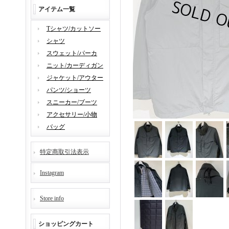
アイテム一覧
Tシャツ/カットソー
シャツ
スウェット/パーカ
ニット/カーディガン
ジャケット/アウター
パンツ/ショーツ
スニーカー/ブーツ
アクセサリー/小物
バッグ
特定商取引法表示
Instagram
Store info
ショッピングカート