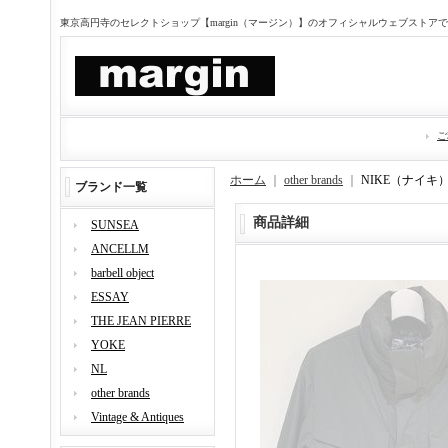
東京高円寺のセレクトショップ【margin（マージン）】のオフィシャルウェブストア
ご
ホーム
｜
other brands
｜
NIKE（ナイキ
ブランド一覧
商品詳細
SUNSEA
ANCELLM
barbell object
ESSAY
THE JEAN PIERRE
YOKE
NL
other brands
Vintage & Antiques