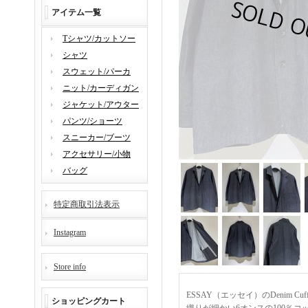
アイテム一覧
Tシャツ/カットソー
シャツ
スウェット/パーカ
ニット/カーディガン
ジャケット/アウター
パンツ/ショーツ
スニーカー/ブーツ
アクセサリー/小物
バッグ
特定商取引法表示
Instagram
Store info
ESSAY（エッセイ）のDenim Cu
ショッピングカート