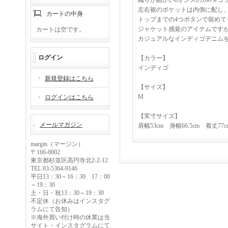
織りが細かい6オンスの100％
左右裾のポケットは内側に配し
カートの中身
トップまでの4つボタンで留め
ジャケット感覚のアイテムです
カートは空です。
カジュアルなインディゴデニム
ログイン
【カラー】
インディゴ
新規登録はこちら
【サイズ】
M
ログインはこちら
【実寸サイズ】
メールマガジン
肩幅53cm 身幅66.5cm 着丈77
margin（マージン）
〒166-0002
東京都杉並区高円寺北2-2-12
TEL 03-5364-9146
平日13：30～16：30 17：00
～19：30
土・日・祝13：30～19：30
不定休（お休みはインスタグ
ラムにて告知）
※海外買い付け時の休業は当
サイト・インスタグラムにて