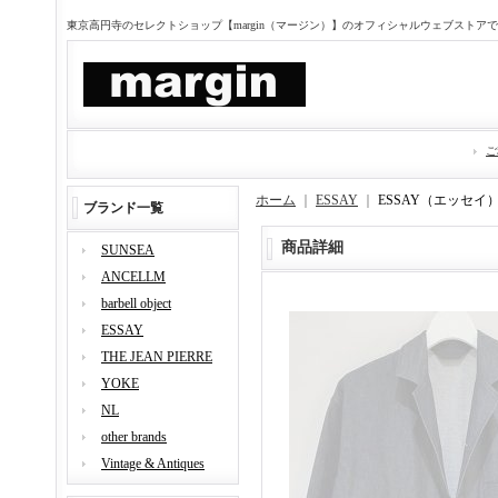
東京高円寺のセレクトショップ【margin（マージン）】のオフィシャルウェブストア
ご
ホーム
｜
ESSAY
｜
ESSAY（エッセイ
ブランド一覧
商品詳細
SUNSEA
ANCELLM
barbell object
ESSAY
THE JEAN PIERRE
YOKE
NL
other brands
Vintage & Antiques