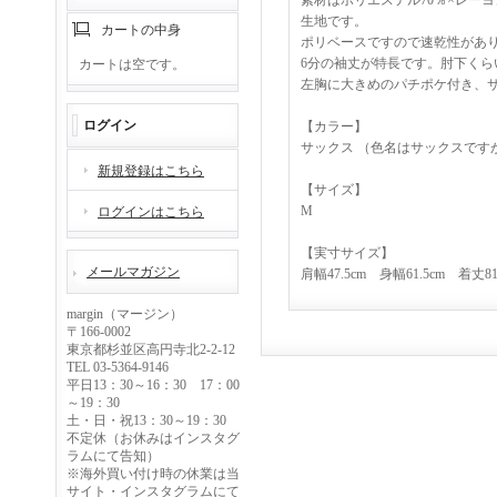
素材はポリエステル70％×レー
生地です。
カートの中身
ポリベースですので速乾性があ
6分の袖丈が特長です。肘下く
カートは空です。
左胸に大きめのパチポケ付き、
ログイン
【カラー】
サックス （色名はサックスです
新規登録はこちら
【サイズ】
M
ログインはこちら
【実寸サイズ】
メールマガジン
肩幅47.5cm 身幅61.5cm 着丈8
margin（マージン）
〒166-0002
東京都杉並区高円寺北2-2-12
TEL 03-5364-9146
平日13：30～16：30 17：00
～19：30
土・日・祝13：30～19：30
不定休（お休みはインスタグ
ラムにて告知）
※海外買い付け時の休業は当
サイト・インスタグラムにて