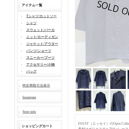
アイテム一覧
Tシャツ/カットソー
シャツ
スウェット/パーカ
ニット/カーディガン
ジャケット/アウター
パンツ/ショーツ
スニーカー/ブーツ
アクセサリー/小物
バッグ
特定商取引法表示
Instagram
Store info
ESSAY（エッセイ）のOpen Col
ショッピングカート