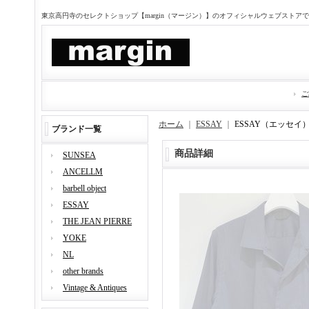
東京高円寺のセレクトショップ【margin（マージン）】のオフィシャルウェブストア
ご
ホーム
｜
ESSAY
｜
ESSAY（エッセイ
ブランド一覧
商品詳細
SUNSEA
ANCELLM
barbell object
ESSAY
THE JEAN PIERRE
YOKE
NL
other brands
Vintage & Antiques