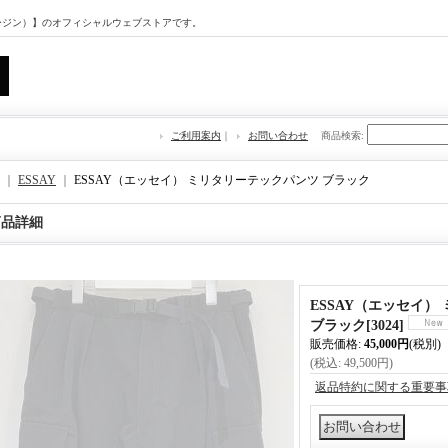
マージン）】のオフィシャルウェブストアです。
ご利用案内
｜
お問い合わせ
商品検索
:
｜
ESSAY
｜
ESSAY（エッセイ） ミリタリーテックパンツ ブラック
商品詳細
ESSAY（エッセイ）
ブラック
[
3024
]
販売価格
:
45,000円
(税別)
(税込
:
49,500円
)
返品特約に関する重要事