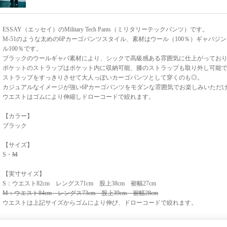
ESSAY（エッセイ）のMilitary Tech Pants（ミリタリーテックパンツ）です。
M-51のような太めの6Pカーゴパンツスタイル、素材はウール（100％）ギャバジ
ル100％です。
ブラックのウールギャバ素材により、シックで高級感ある雰囲気に仕上がってお
ポケットのストラップはポケット内に収納可能、膝のストラップも取り外し可能
ストラップをすっきりさせて大人っぽいカーゴパンツとして穿くのも◎。
カジュアルなイメージが強い6Pカーゴパンツをモダンな雰囲気でお楽しみいただ
ウエストはゴムにより伸縮しドローコードで絞れます。
【カラー】
ブラック
【サイズ】
S・
M
【実寸サイズ】
S：ウエスト82cm レングス71cm 股上38cm 裾幅27cm
M：ウエスト84cm レングス73cm 股上39cm 裾幅28cm
ウエストは上記サイズからゴムにより伸び、ドローコードで絞れます。