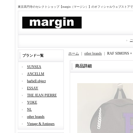
東京高円寺のセレクトショップ【margin（マージン）】のオフィシャルウェブストア
ご
ホーム
｜
other brands
｜
RAF SIMON
ブランド一覧
商品詳細
SUNSEA
ANCELLM
barbell object
ESSAY
THE JEAN PIERRE
YOKE
NL
other brands
Vintage & Antiques