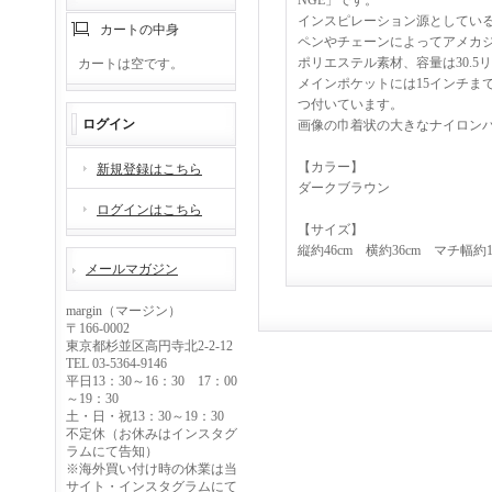
NGE」です。
インスピレーション源としているユ
カートの中身
ペンやチェーンによってアメカ
ポリエステル素材、容量は30.
カートは空です。
メインポケットには15インチま
つ付いています。
ログイン
画像の巾着状の大きなナイロン
【カラー】
新規登録はこちら
ダークブラウン
ログインはこちら
【サイズ】
縦約46cm 横約36cm マチ幅約1
メールマガジン
margin（マージン）
〒166-0002
東京都杉並区高円寺北2-2-12
TEL 03-5364-9146
平日13：30～16：30 17：00
～19：30
土・日・祝13：30～19：30
不定休（お休みはインスタグ
ラムにて告知）
※海外買い付け時の休業は当
サイト・インスタグラムにて