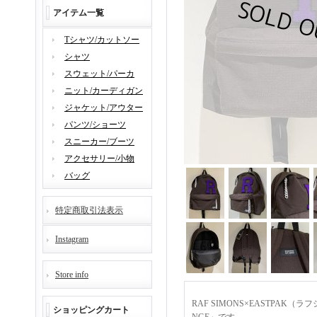
アイテム一覧
Tシャツ/カットソー
シャツ
スウェット/パーカ
ニット/カーディガン
ジャケット/アウター
パンツ/ショーツ
スニーカー/ブーツ
アクセサリー/小物
バッグ
特定商取引法表示
Instagram
Store info
RAF SIMONS×EASTPAK（
ショッピングカート