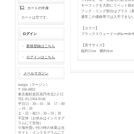
キーフックを大胆にリベット留
カートの中身
フック・リング部分はブラス（
通常この価格帯では入手できな
カートは空です。
【カラー】
ログイン
ブラックスウェード
・グレース
【実寸サイズ】
新規登録はこちら
縦約11cm 横約4cm
ログインはこちら
メールマガジン
margin（マージン）
〒166-0002
東京都杉並区高円寺北2-2-12
TEL 03-5364-9146
平日13：30～16：30 17：00
～19：30
土・日・祝13：30～19：30
不定休（お休みはインスタグ
ラムにて告知）
※海外買い付け時の休業は当
サイト・インスタグラムにて