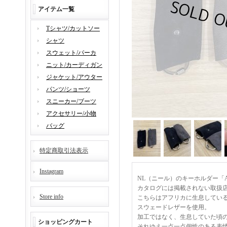
アイテム一覧
Tシャツ/カットソー
シャツ
スウェット/パーカ
ニット/カーディガン
ジャケット/アウター
パンツ/ショーツ
スニーカー/ブーツ
アクセサリー/小物
バッグ
特定商取引法表示
Instagram
NL（ニール）のキーホルダー「A
カタログには掲載されない取扱
Store info
こちらはアフリカに生息している
スウェードレザーを使用。
加工ではなく、生息していた頃
ショッピングカート
それゆえ一点一点個性のある表