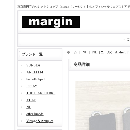
東京高円寺のセレクトショップ【margin（マージン）】のオフィシャルウェブストア
ご
ホーム
｜
NL
｜
NL（ニール） Andre 
ブランド一覧
商品詳細
SUNSEA
ANCELLM
barbell object
ESSAY
THE JEAN PIERRE
YOKE
NL
other brands
Vintage & Antiques