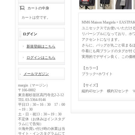
カートの中身
カートは空です。
MM6 Maison Margiela
ユニセックスでお使いいただけ
リバーシブルになっており、ホ
ログイン
アクセントになります。
さらに、バッグが丸ごと収まる
新規登録はこちら
巾着にも両ブランドのタグが付
実用的でデザイン良く、この価
ログインはこちら
【カラー】
メールマガジン
ブラック×ホワイト
margin（マージン）
【サイズ】
〒166-0002
縦約43センチ 横約32センチ マ
東京都杉並区高円寺北2-2-12
TEL 03-5364-9146
平日13：30～16：30 17：00
～19：30
土・日・祝13：30～19：30
不定休（お休みはインスタグ
ラムにて告知）
※海外買い付け時の休業は当
サイト・インスタグラムにて