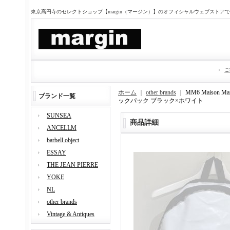
東京高円寺のセレクトショップ【margin（マージン）】のオフィシャルウェブストア
ご
ホーム
｜
other brands
｜
MM6 Maison
ブランド一覧
ックパック ブラック×ホワイト
SUNSEA
商品詳細
ANCELLM
barbell object
ESSAY
THE JEAN PIERRE
YOKE
NL
other brands
Vintage & Antiques