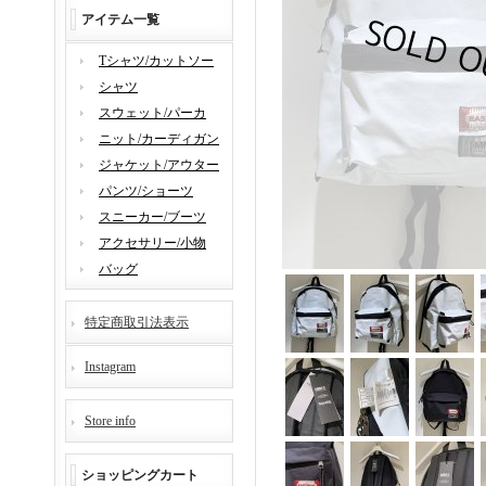
アイテム一覧
Tシャツ/カットソー
シャツ
スウェット/パーカ
ニット/カーディガン
ジャケット/アウター
パンツ/ショーツ
スニーカー/ブーツ
アクセサリー/小物
バッグ
特定商取引法表示
Instagram
Store info
ショッピングカート