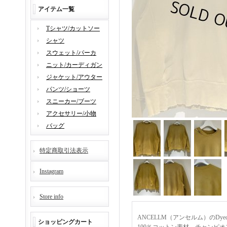
アイテム一覧
Tシャツ/カットソー
シャツ
スウェット/パーカ
ニット/カーディガン
ジャケット/アウター
パンツ/ショーツ
スニーカー/ブーツ
アクセサリー/小物
バッグ
特定商取引法表示
Instagram
Store info
ANCELLM（アンセルム）のDyed
ショッピングカート