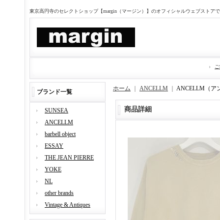
東京高円寺のセレクトショップ【margin（マージン）】のオフィシャルウェブストア
ご
ホーム
｜
ANCELLM
｜
ANCELLM（
ブランド一覧
商品詳細
SUNSEA
ANCELLM
barbell object
ESSAY
THE JEAN PIERRE
YOKE
NL
other brands
Vintage & Antiques