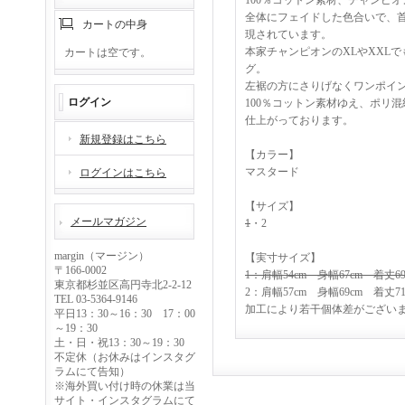
100％コットン素材、チャンピ
全体にフェイドした色合いで、
カートの中身
現されています。
本家チャンピオンのXLやXXL
カートは空です。
グ。
左裾の方にさりげなくワンポイ
ログイン
100％コットン素材ゆえ、ポリ
仕上がっております。
新規登録はこちら
【カラー】
マスタード
ログインはこちら
【サイズ】
メールマガジン
1
・2
margin（マージン）
【実寸サイズ】
〒166-0002
1：肩幅54cm 身幅67cm 着丈69
東京都杉並区高円寺北2-2-12
2：肩幅57cm 身幅69cm 着丈71
TEL 03-5364-9146
加工により若干個体差がござい
平日13：30～16：30 17：00
～19：30
土・日・祝13：30～19：30
不定休（お休みはインスタグ
ラムにて告知）
※海外買い付け時の休業は当
サイト・インスタグラムにて