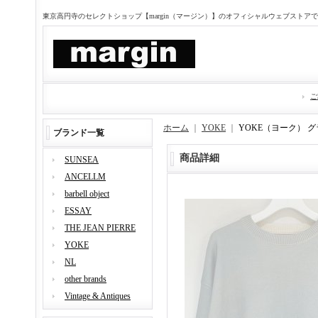
東京高円寺のセレクトショップ【margin（マージン）】のオフィシャルウェブストア
ご
ホーム
｜
YOKE
｜
YOKE（ヨーク） 
ブランド一覧
商品詳細
SUNSEA
ANCELLM
barbell object
ESSAY
THE JEAN PIERRE
YOKE
NL
other brands
Vintage & Antiques