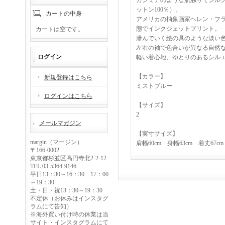
カシミアのような肌触りでシルク
ットン100％）。
カートの中身
アメリカの抽象画家ヘレン・フ
態でインクジェットプリント。
カートは空です。
滲んでいく絵の具のような淡い
左右の袖で色合いが異なる自然
ログイン
軽い着心地、ゆとりのあるシル
【カラー】
新規登録はこちら
ミストブルー
ログインはこちら
【サイズ】
2
メールマガジン
【実寸サイズ】
margin（マージン）
肩幅60cm 身幅63cm 着丈67cm
〒166-0002
東京都杉並区高円寺北2-2-12
TEL 03-5364-9146
平日13：30～16：30 17：00
～19：30
土・日・祝13：30～19：30
不定休（お休みはインスタグ
ラムにて告知）
※海外買い付け時の休業は当
サイト・インスタグラムにて