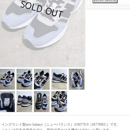
イングランド製new balance（ニューバランス）のM770.9（M7709EC）です。