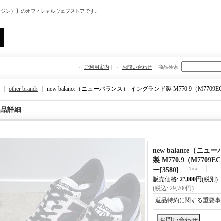
マージン）】のオフィシャルウェブストアです。
ご利用案内
｜
お問い合わせ
商品検索
:
｜
other brands
｜
new balance（ニューバランス） イングランド製 M770.9（M77
商品詳細
new balance（
製 M770.9（M770
ー
[
3580
]
販売価格
:
27,000円
(税別)
(税込
:
29,700円
)
返品特約に関する重要事