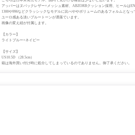
こちらは日本未発売モデル、国内で見かける機会は少ないと思います。
アッパーはヌバックレザー×メッシュ素材、ABZORBクッション採用、ヒールはEN
1300や996などクラッシックなモデルに比べややボリュームのあるフォルムとな
ユーロ感ある淡いブルートーンが洒落ています。
画像の変え紐が付属します。
【カラー】
ライトブルー×ネイビー
【サイズ】
US10.5D （28.5cm）
箱は海外買い付け時に処分してしまっているのでありません。御了承ください。