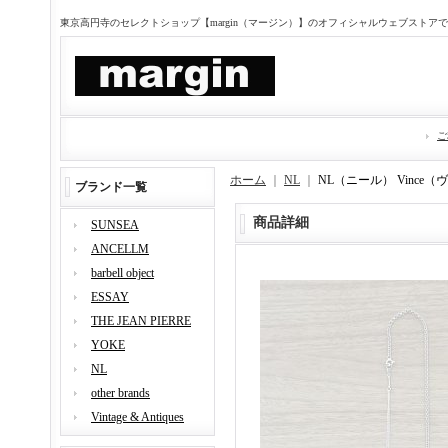
東京高円寺のセレクトショップ【margin（マージン）】のオフィシャルウェブストア
ご
ホーム
｜
NL
｜
NL（ニール） Vince
ブランド一覧
商品詳細
SUNSEA
ANCELLM
barbell object
ESSAY
THE JEAN PIERRE
YOKE
NL
other brands
Vintage & Antiques