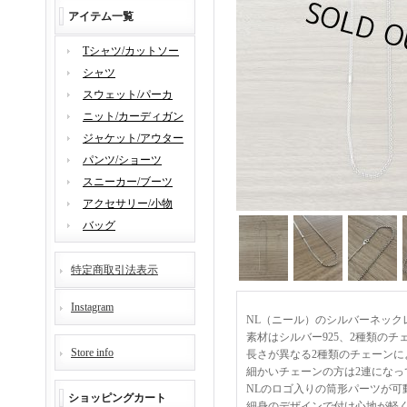
アイテム一覧
Tシャツ/カットソー
シャツ
スウェット/パーカ
ニット/カーディガン
ジャケット/アウター
パンツ/ショーツ
スニーカー/ブーツ
アクセサリー/小物
バッグ
特定商取引法表示
Instagram
NL（ニール）のシルバーネックレ
素材はシルバー925、2種類の
Store info
長さが異なる2種類のチェーン
細かいチェーンの方は2連にな
NLのロゴ入りの筒形パーツが可
ショッピングカート
細身のデザインで付け心地が軽