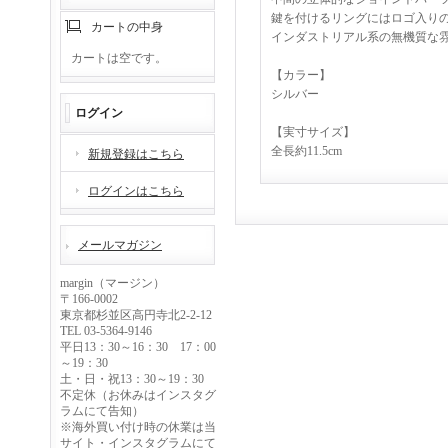
鍵を付けるリングにはロゴ入り
カートの中身
インダストリアル系の無機質な
カートは空です。
【カラー】
シルバー
ログイン
【実寸サイズ】
全長約11.5cm
新規登録はこちら
ログインはこちら
メールマガジン
margin（マージン）
〒166-0002
東京都杉並区高円寺北2-2-12
TEL 03-5364-9146
平日13：30～16：30 17：00
～19：30
土・日・祝13：30～19：30
不定休（お休みはインスタグ
ラムにて告知）
※海外買い付け時の休業は当
サイト・インスタグラムにて