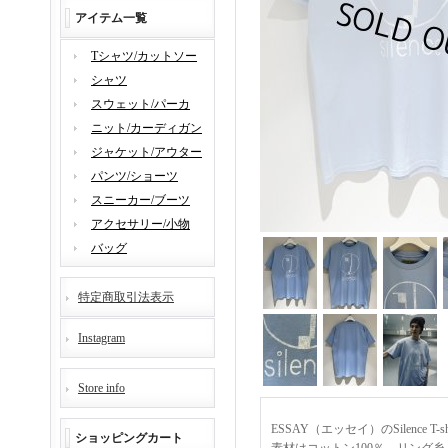
アイテム一覧
Tシャツ/カットソー
シャツ
スウェット/パーカ
ニット/カーディガン
ジャケット/アウター
パンツ/ショーツ
スニーカー/ブーツ
アクセサリー/小物
バッグ
特定商取引法表示
Instagram
Store info
ESSAY（エッセイ）のSilence 
ショッピングカート