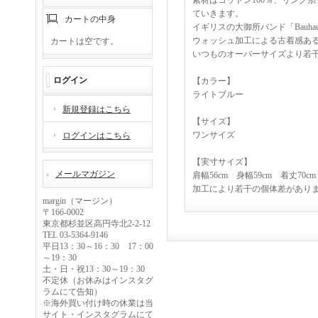
素材はコットン100％、リング
ていきます。
カートの中身
イギリスの大御所バンド「Bau
ウォッシュ加工による古着感あ
カートは空です。
いつものオーバーサイズより若
ログイン
【カラー】
ライトブルー
新規登録はこちら
【サイズ】
ワンサイズ
ログインはこちら
【実寸サイズ】
メールマガジン
肩幅56cm 身幅59cm 着丈70cm
加工により若干の個体差があり
margin（マージン）
〒166-0002
東京都杉並区高円寺北2-2-12
TEL 03-5364-9146
平日13：30～16：30 17：00
～19：30
土・日・祝13：30～19：30
不定休（お休みはインスタグ
ラムにて告知）
※海外買い付け時の休業は当
サイト・インスタグラムにて