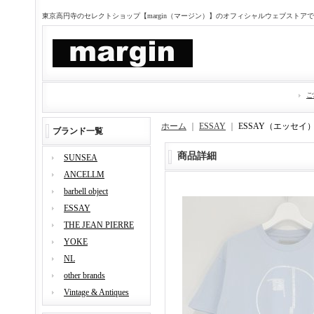
東京高円寺のセレクトショップ【margin（マージン）】のオフィシャルウェブストア
ご
ホーム
｜
ESSAY
｜
ESSAY（エッセイ） 
ブランド一覧
商品詳細
SUNSEA
ANCELLM
barbell object
ESSAY
THE JEAN PIERRE
YOKE
NL
other brands
Vintage & Antiques