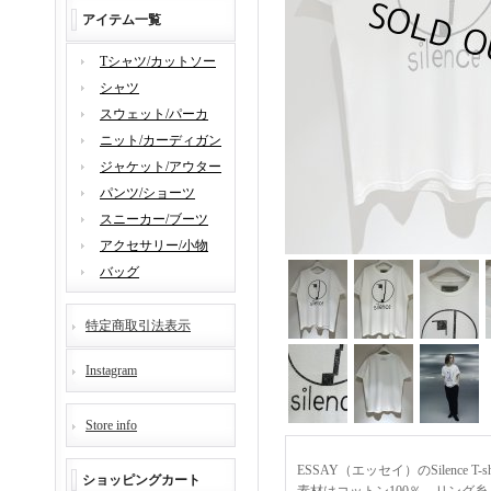
アイテム一覧
Tシャツ/カットソー
シャツ
スウェット/パーカ
ニット/カーディガン
ジャケット/アウター
パンツ/ショーツ
スニーカー/ブーツ
アクセサリー/小物
バッグ
特定商取引法表示
Instagram
Store info
ESSAY（エッセイ）のSilence 
ショッピングカート