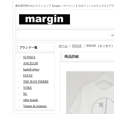
東京高円寺のセレクトショップ【margin（マージン）】のオフィシャルウェブストア
ご
ホーム
｜
ESSAY
｜
ESSAY（エッセイ） S
ブランド一覧
商品詳細
SUNSEA
ANCELLM
barbell object
ESSAY
THE JEAN PIERRE
YOKE
NL
other brands
Vintage & Antiques