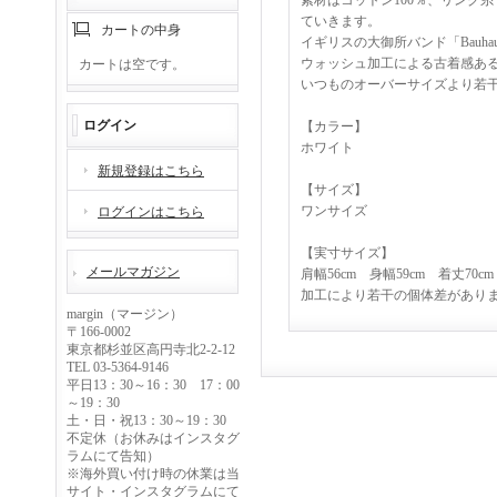
素材はコットン100％、リング
ていきます。
カートの中身
イギリスの大御所バンド「Bau
ウォッシュ加工による古着感あ
カートは空です。
いつものオーバーサイズより若
ログイン
【カラー】
ホワイト
新規登録はこちら
【サイズ】
ワンサイズ
ログインはこちら
【実寸サイズ】
メールマガジン
肩幅56cm 身幅59cm 着丈70cm
加工により若干の個体差があり
margin（マージン）
〒166-0002
東京都杉並区高円寺北2-2-12
TEL 03-5364-9146
平日13：30～16：30 17：00
～19：30
土・日・祝13：30～19：30
不定休（お休みはインスタグ
ラムにて告知）
※海外買い付け時の休業は当
サイト・インスタグラムにて