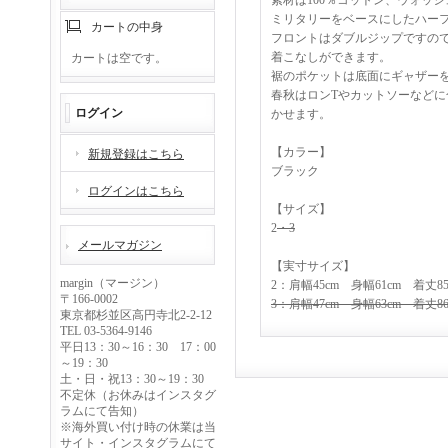
素材は100％コットン、ウォッ
ミリタリーをベースにしたハー
カートの中身
フロントはダブルジップですの
着こなしができます。
カートは空です。
裾のポケットは底面にギャザー
春秋はロンTやカットソーなど
ログイン
かせます。
【カラー】
新規登録はこちら
ブラック
ログインはこちら
【サイズ】
2
・3
メールマガジン
【実寸サイズ】
margin（マージン）
2：肩幅45cm 身幅61cm 着丈85
〒166-0002
3：肩幅47cm 身幅63cm 着丈86
東京都杉並区高円寺北2-2-12
TEL 03-5364-9146
平日13：30～16：30 17：00
～19：30
土・日・祝13：30～19：30
不定休（お休みはインスタグ
ラムにて告知）
※海外買い付け時の休業は当
サイト・インスタグラムにて