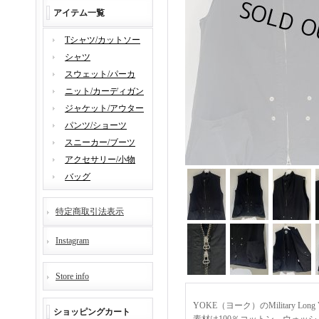
アイテム一覧
Tシャツ/カットソー
シャツ
スウェット/パーカ
ニット/カーディガン
ジャケット/アウター
パンツ/ショーツ
スニーカー/ブーツ
アクセサリー/小物
バッグ
特定商取引法表示
Instagram
Store info
YOKE（ヨーク）のMilitary L
ショッピングカート