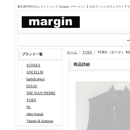
東京高円寺のセレクトショップ【margin（マージン）】のオフィシャルウェブストア
ご
ホーム
｜
YOKE
｜
YOKE（ヨーク） Mil
ブランド一覧
商品詳細
SUNSEA
ANCELLM
barbell object
ESSAY
THE JEAN PIERRE
YOKE
NL
other brands
Vintage & Antiques