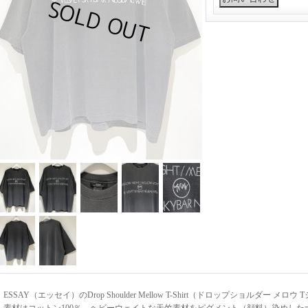
ESSAY（エッセイ）のDrop Shoulder Mellow T-Shirt（ドロップショルダー メロ