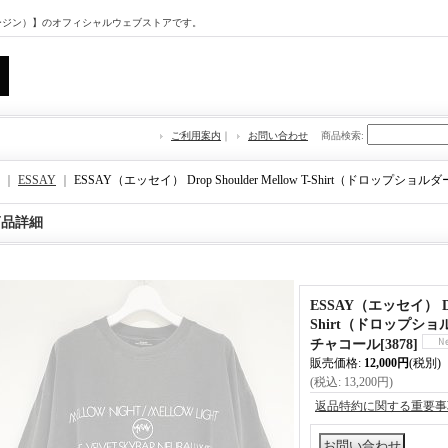
マージン）】のオフィシャルウェブストアです。
ご利用案内
｜
お問い合わせ
商品検索
:
｜
ESSAY
｜
ESSAY（エッセイ） Drop Shoulder Mellow T-Shirt（ドロップ
商品詳細
ESSAY（エッセイ） Drop
Shirt（ドロップショ
チャコール
[
3878
]
販売価格
:
12,000円
(税別)
(税込
:
13,200円
)
返品特約に関する重要事