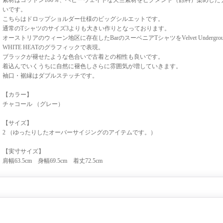
素材はコットン100％、ヘビーウェイトな天竺素材をピグメント（顔料）染めした
いです。
こちらはドロップショルダー仕様のビッグシルエットです。
通常のTシャツのサイズ3よりも大きい作りとなっております。
オーストリアのウィーン地区に存在したBarのスーベニアTシャツをVelvet Undergroun
WHITE HEATのグラフィックで表現。
ブラックが褪せたような色合いで古着との相性も良いです。
着込んでいくうちに自然に褪色しさらに雰囲気が増していきます。
袖口・裾縁はダブルステッチです。
【カラー】
チャコール （グレー）
【サイズ】
2 （ゆったりしたオーバーサイジングのアイテムです。）
【実寸サイズ】
肩幅63.5cm 身幅69.5cm 着丈72.5cm