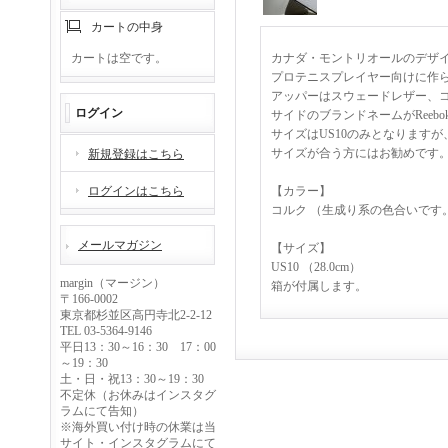
カートの中身
カートは空です。
カナダ・モントリオールのデザ
プロテニスプレイヤー向けに作られ
アッパーはスウェードレザー、
ログイン
サイドのブランドネームがReebo
サイズはUS10のみとなります
サイズが合う方にはお勧めです
新規登録はこちら
ログインはこちら
【カラー】
コルク （生成り系の色合いです
メールマガジン
【サイズ】
US10 （28.0cm）
margin（マージン）
箱が付属します。
〒166-0002
東京都杉並区高円寺北2-2-12
TEL 03-5364-9146
平日13：30～16：30 17：00
～19：30
土・日・祝13：30～19：30
不定休（お休みはインスタグ
ラムにて告知）
※海外買い付け時の休業は当
サイト・インスタグラムにて