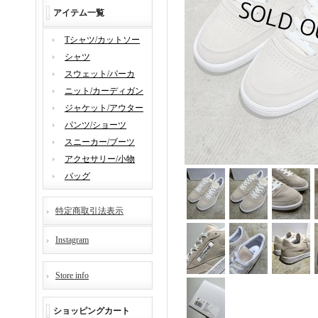
アイテム一覧
Tシャツ/カットソー
シャツ
スウェット/パーカ
ニット/カーディガン
ジャケット/アウター
パンツ/ショーツ
スニーカー/ブーツ
アクセサリー/小物
バッグ
特定商取引法表示
Instagram
Store info
ショッピングカート