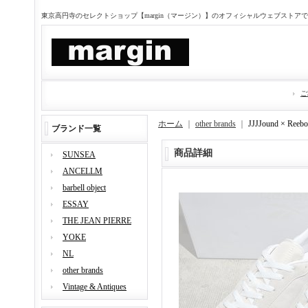
東京高円寺のセレクトショップ【margin（マージン）】のオフィシャルウェブストア
ご
ホーム
｜
other brands
｜
JJJJound ×
ブランド一覧
商品詳細
SUNSEA
ANCELLM
barbell object
ESSAY
THE JEAN PIERRE
YOKE
NL
other brands
Vintage & Antiques