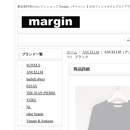
東京高円寺のセレクトショップ【margin（マージン）】のオフィシャルウェブストア
ご
ホーム
｜
ANCELLM
｜
ANCELLM（アン
ブランド一覧
ツ） ブラック
SUNSEA
商品詳細
ANCELLM
barbell object
ESSAY
THE JEAN PIERRE
YOKE
NL
other brands
Vintage & Antiques