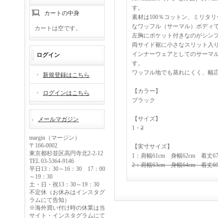
す。
カートの中身
素材は100％コットン、ミリタ
なワッフル（サーマル）ボディ
カートは空です。
左胸にポケット付きなのがシン
両サイド裾に小さなスリット入
インナーウェアとしてのサーマ
ログイン
す。
ワッフル地でも蒸れにくく、幅
新規登録はこちら
【カラー】
ログインはこちら
ブラック
【サイズ】
メールマガジン
1・
2
margin（マージン）
〒166-0002
【実寸サイズ】
東京都杉並区高円寺北2-2-12
1：肩幅61cm 身幅62cm 着丈67
TEL 03-5364-9146
2：肩幅63cm 身幅64cm 着丈69
平日13：30～16：30 17：00
～19：30
土・日・祝13：30～19：30
不定休（お休みはインスタグ
ラムにて告知）
※海外買い付け時の休業は当
サイト・インスタグラムにて