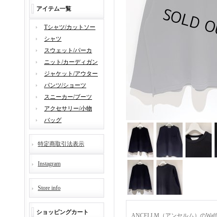
アイテム一覧
Tシャツ/カットソー
シャツ
スウェット/パーカ
ニット/カーディガン
ジャケット/アウター
パンツ/ショーツ
スニーカー/ブーツ
アクセサリー/小物
バッグ
特定商取引法表示
Instagram
Store info
ショッピングカート
ANCELLM（アンセルム）のWaffl