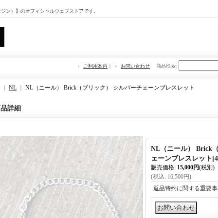
マージン）】のオフィシャルウェブストアです。
ご利用案内
｜
お問い合わせ
商品検索
:
｜
NL
｜
NL（ニール） Brick（ブリック） シルバーチェーンブレスレット
商品詳細
NL（ニール） Bric
ェーンブレスレット
[
4
販売価格
:
15,000円
(税別)
(税込
:
16,500円
)
返品特約に関する重要事