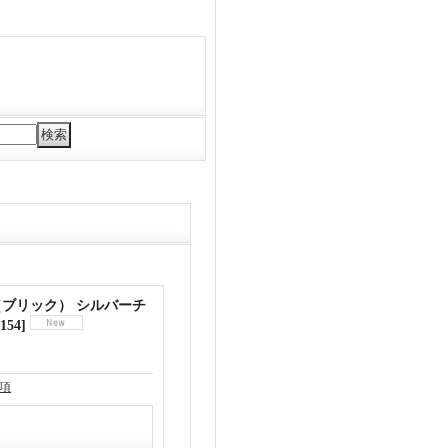
k（ブリック） シルバーチ
154
]
項