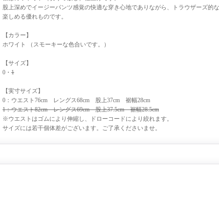
股上深めでイージーパンツ感覚の快適な穿き心地でありながら、トラウザーズ的
楽しめる優れものです。
【カラー】
ホワイト （スモーキーな色合いです。）
【サイズ】
0・
1
【実寸サイズ】
0：ウエスト76cm レングス68cm 股上37cm 裾幅28cm
1：ウエスト82cm レングス69cm 股上37.5cm 裾幅28.5cm
※ウエストはゴムにより伸縮し、ドローコードにより絞れます。
サイズには若干個体差がございます。ご了承くださいませ。