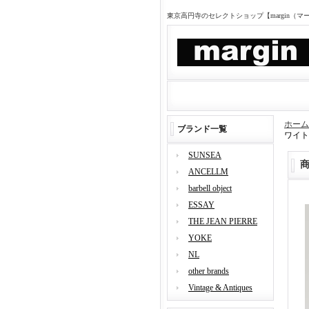
東京高円寺のセレクトショップ【margin（
ホーム
ブランド一覧
ワイト
SUNSEA
ANCELLM
barbell object
ESSAY
THE JEAN PIERRE
YOKE
NL
other brands
Vintage & Antiques