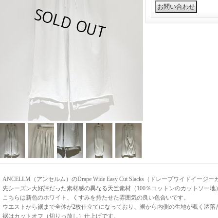
ANCELLM（アンセルム）のDrape Wide Easy Cut Slacks（ドレープワイド
先シーズン大好評だった素材感の異なる天竺素材（100％コットンのカットソー地
こちらは新色のホワイト、くすみを持たせた雰囲気の良い色合いです。
ウエストから裾まで全体が2枚仕立てになっており、裾から内側の生地が覗く洒落
裾はカットオフ（切りっ放し）仕上げです。