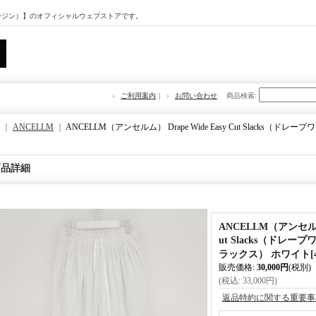
マージン）】のオフィシャルウェブストアです。
ご利用案内
｜
お問い合わせ
商品検索
:
｜
ANCELLM
｜
ANCELLM（アンセルム） Drape Wide Easy Cut Slacks
商品詳細
ANCELLM（アンセルム） 
ut Slacks（ドレ
ラックス） ホワイト
[
販売価格
:
30,000円
(税別)
(税込
:
33,000円
)
返品特約に関する重要事